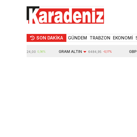
SON DAKİKA
GÜNDEM
TRABZON
EKONOMİ
TIN
GRAM ALTIN
GBP
10624,00
0,56%
6484,95
-0,17%
6