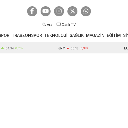
Ara
Canlı TV
SPOR
TRABZONSPOR
TEKNOLOJİ
SAĞLIK
MAGAZİN
EĞİTİM
Sİ
JPY
EUR
4,34
0,01%
30,18
-0,31%