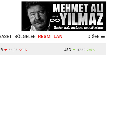
YASET
BÖLGELER
RESMİ İLAN
DİĞER
USD
54,95
-0,11%
47,59
0,05%