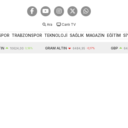
Ara
Canlı TV
SPOR
TRABZONSPOR
TEKNOLOJİ
SAĞLIK
MAGAZİN
EĞİTİM
Sİ
GRAM ALTIN
GBP
10624,00
0,56%
6484,95
-0,17%
64,34
0