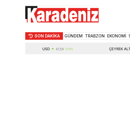
SON DAKİKA
GÜNDEM
TRABZON
EKONOMİ
USD
ÇEYREK ALTIN
47,59
0,05%