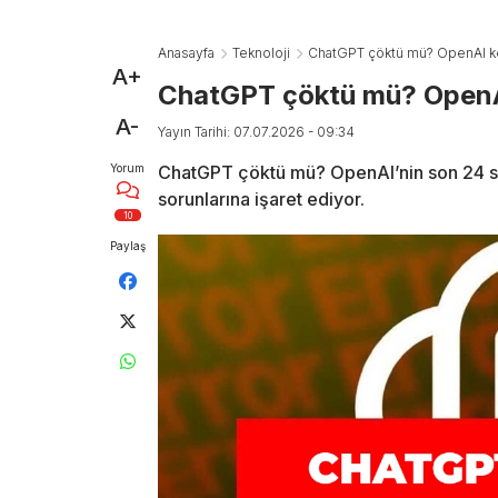
Anasayfa
Teknoloji
ChatGPT çöktü mü? OpenAI kes
A+
ChatGPT çöktü mü? OpenAI 
A-
Yayın Tarihi: 07.07.2026 - 09:34
Yorum
ChatGPT çöktü mü? OpenAI’nin son 24 saatl
sorunlarına işaret ediyor.
10
Paylaş