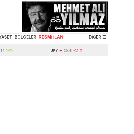
YASET
BÖLGELER
RESMİ İLAN
DİĞER
JPY
,01%
30,18
-0,31%