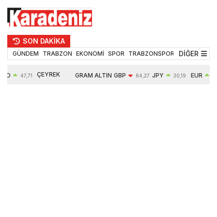
SON DAKİKA
DİĞER
GÜNDEM
TRABZON
EKONOMİ
SPOR
TRABZONSPOR
TEKNOLOJİ
ÇEYREK
SD
GRAM ALTIN
GBP
JPY
EUR
47,71
64,27
30,19
55
ALTIN
17%
6603,20
-0,12%
0,00%
0,05%
10764,00
1,70%
1,23%