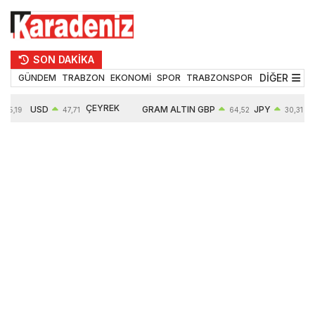
SON DAKİKA
DİĞER
GÜNDEM
TRABZON
EKONOMİ
SPOR
TRABZONSPOR
TEKNOLOJİ
ÇEYREK
USD
GRAM ALTIN
GBP
JPY
55,19
47,71
64,52
30,31
ALTIN
0,18%
6660,55
0,27%
0,39%
10903,00
2,59%
2,54%