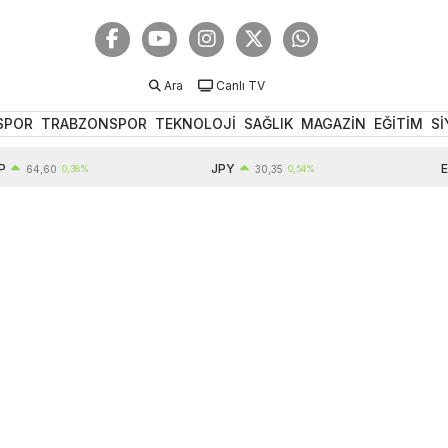
Ara
Canlı TV
SPOR
TRABZONSPOR
TEKNOLOJİ
SAĞLIK
MAGAZİN
EĞİTİM
Sİ
JPY
EUR
4,60
0,38%
30,35
0,54%