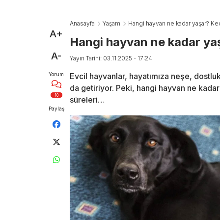
Anasayfa
Yaşam
Hangi hayvan ne kadar yaşar? Ked
A+
Hangi hayvan ne kadar yaş
A-
Yayın Tarihi: 03.11.2025 - 17:24
Yorum
Evcil hayvanlar, hayatımıza neşe, dostlu
da getiriyor. Peki, hangi hayvan ne kadar
10
süreleri…
Paylaş