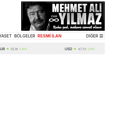
YASET
BÖLGELER
RESMİ İLAN
DİĞER
USD
55,18
0,30%
47,70
0,16%