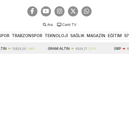
Ara
Canlı TV
SPOR
TRABZONSPOR
TEKNOLOJİ
SAĞLIK
MAGAZİN
EĞİTİM
Sİ
GRAM ALTIN
GBP
10829,00
1,84%
6626,71
2,07%
64,32
-