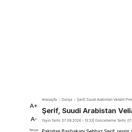
Anasayfa
Dünya
Şerif, Suudi Arabistan Veliaht Pr
A+
Şerif, Suudi Arabistan Vel
A-
Yayın Tarihi: 07.08.2026 - 13:33
| Güncelleme Tarihi: 07
Yorum
Pakistan Başbakanı Şehbaz Şerif, resmi z