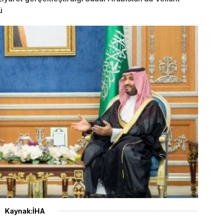
ü
Kaynak:İHA