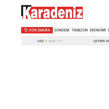
SON DAKİKA
GÜNDEM
TRABZON
EKONOMİ
USD
ÇEYREK ALTIN
47,70
0,17%