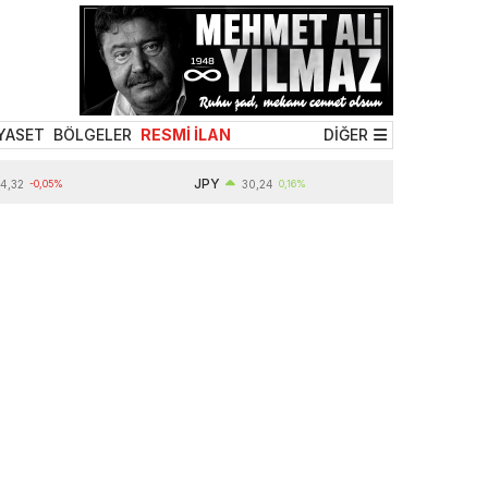
YASET
BÖLGELER
RESMİ İLAN
DİĞER
JPY
0,05%
30,24
0,16%