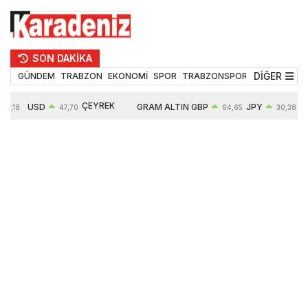
SON DAKİKA
DİĞER
GÜNDEM
TRABZON
EKONOMİ
SPOR
TRABZONSPOR
TEKNOLOJİ
ÇEYREK
USD
GRAM ALTIN
GBP
JPY
55,18
47,70
64,65
30,38
ALTIN
0,17%
6685,26
0,46%
0,64%
10935,00
2,97%
2,84%