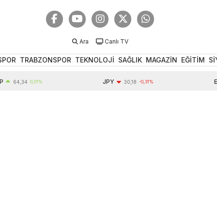
Ara
Canlı TV
SPOR
TRABZONSPOR
TEKNOLOJİ
SAĞLIK
MAGAZİN
EĞİTİM
Sİ
JPY
EUR
4,34
0,01%
30,18
-0,31%