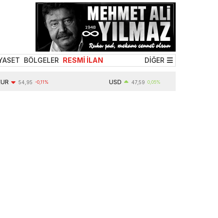
YASET
BÖLGELER
RESMİ İLAN
DİĞER
USD
54,95
-0,11%
47,59
0,05%