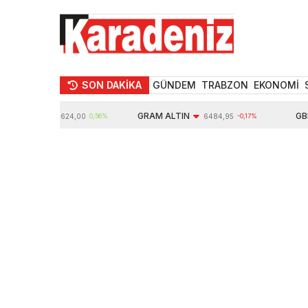
SON DAKİKA
GÜNDEM
TRABZON
EKONOMİ
TIN
GRAM ALTIN
GBP
10624,00
0,56%
6484,95
-0,17%
6