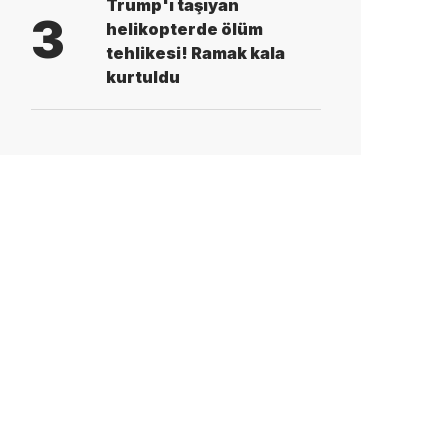
Trump'ı taşıyan
3
helikopterde ölüm
tehlikesi! Ramak kala
kurtuldu