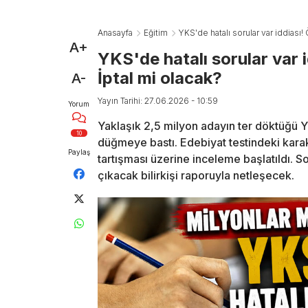
Anasayfa
Eğitim
YKS'de hatalı sorular var iddiası!
A+
YKS'de hatalı sorular var 
İptal mi olacak?
A-
Yayın Tarihi: 27.06.2026 - 10:59
Yorum
Yaklaşık 2,5 milyon adayın ter döktüğü Y
10
düğmeye bastı. Edebiyat testindeki karak
Paylaş
tartışması üzerine inceleme başlatıldı. S
çıkacak bilirkişi raporuyla netleşecek.