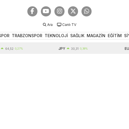
Ara
Canlı TV
SPOR
TRABZONSPOR
TEKNOLOJİ
SAĞLIK
MAGAZİN
EĞİTİM
Sİ
JPY
EUR
,52
0,27%
30,31
0,39%
5