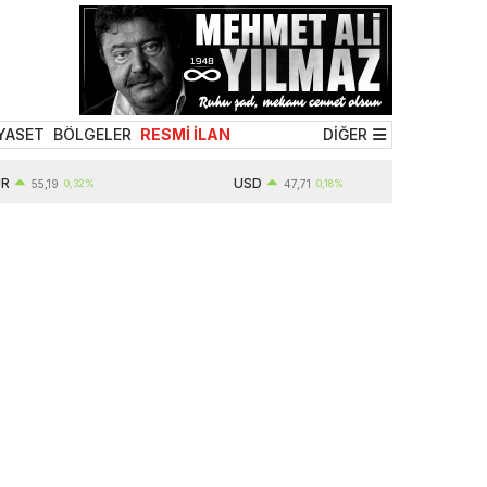
YASET
BÖLGELER
RESMİ İLAN
DİĞER
USD
5,19
0,32%
47,71
0,18%