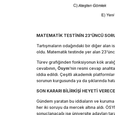
MATEMATİK TESTİNİN 23'ÜNCÜ SORU
Tartışmaların odağındaki bir diğer alan i
oldu. Matematik testinde yer alan 23'ünc
Türev grafiğinden fonksiyonun kök aralığ
cevabının,
Ösym
'nin resmi cevap anahtar
iddia edildi. Çeşitli akademik platforml
sorunun kurgusunda ya da şıklarında hata
SON KARARI BİLİRKİŞİ HEYETİ VEREC
Gündem yaratan bu iddiaların ve kuruma 
her iki soruyu da mercek altına aldı. ÖSY
sonuçlanacağı ise üniversite adayları ta