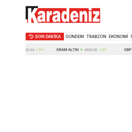
SON DAKİKA
GÜNDEM
TRABZON
EKONOMİ
IN
GRAM ALTIN
GBP
10903,00
2,54%
6660,55
2,59%
64