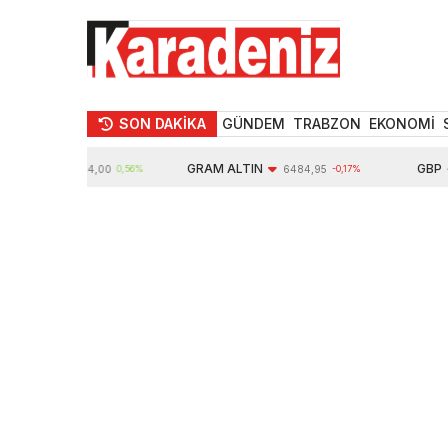
SON DAKİKA
GÜNDEM
TRABZON
EKONOMİ
IN
GRAM ALTIN
GBP
10624,00
0,56%
6484,95
-0,17%
64,