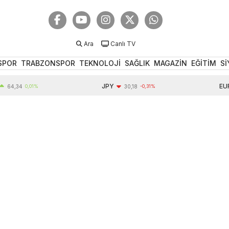
Ara
Canlı TV
SPOR
TRABZONSPOR
TEKNOLOJİ
SAĞLIK
MAGAZİN
EĞİTİM
Sİ
JPY
EUR
34
0,01%
30,18
-0,31%
5