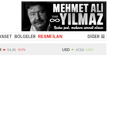
YASET
BÖLGELER
RESMİ İLAN
DİĞER
USD
4,95
-0,11%
47,59
0,05%