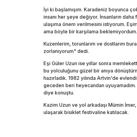
İyi ki başlamışım. Karadeniz boyunca çok
insanı her şeye değiyor. İnsanların daha f
ulaşıma önem verilmesini istiyorum. Eşi
ama böyle bir karşılama beklemiyordum
Kuzenlerim, torunlarım ve dostlarım bur
zorlanıyorum" dedi.
Eşi Güler Uzun ise yıllar sonra memlekett
bu yolculuğunu güzel bir anıya dönüştürme
hazırladık. 1982 yılında Artvin'de evlendik
geceden beri heyecandan uyuyamadım. O
diye konuştu.
Kazim Uzun ve yol arkadaşı Mümin İmer, 
ulaşarak bisiklet festivaline katılacak.