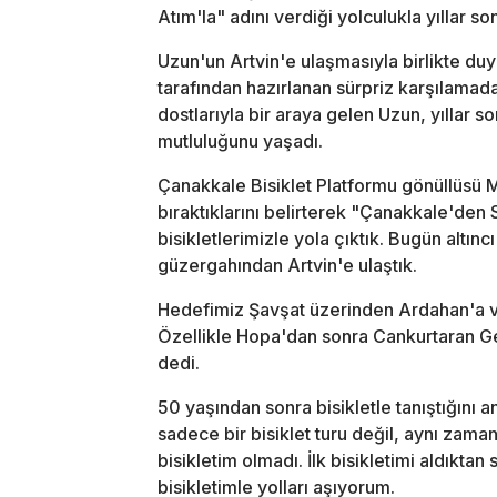
Atım'la" adını verdiği yolculukla yıllar s
Uzun'un Artvin'e ulaşmasıyla birlikte duy
tarafından hazırlanan sürpriz karşılamada
dostlarıyla bir araya gelen Uzun, yıllar 
mutluluğunu yaşadı.
Çanakkale Bisiklet Platformu gönüllüsü M
bıraktıklarını belirterek "Çanakkale'de
bisikletlerimizle yola çıktık. Bugün altı
güzergahından Artvin'e ulaştık.
Hedefimiz Şavşat üzerinden Ardahan'a va
Özellikle Hopa'dan sonra Cankurtaran Ge
dedi.
50 yaşından sonra bisikletle tanıştığını 
sadece bir bisiklet turu değil, aynı za
bisikletim olmadı. İlk bisikletimi aldıkta
bisikletimle yolları aşıyorum.