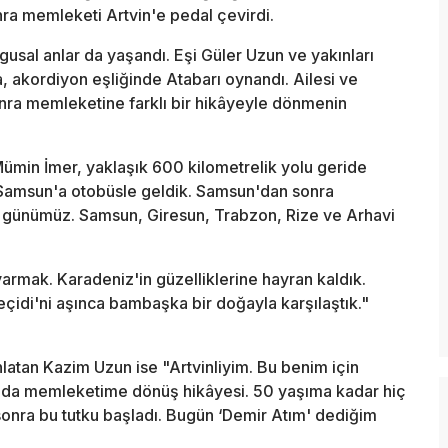
onra memleketi Artvin'e pedal çevirdi.
gusal anlar da yaşandı. Eşi Güler Uzun ve yakınları
, akordiyon eşliğinde Atabarı oynandı. Ailesi ve
sonra memleketine farklı bir hikâyeyle dönmenin
ümin İmer, yaklaşık 600 kilometrelik yolu geride
n Samsun'a otobüsle geldik. Samsun'dan sonra
ncı günümüz. Samsun, Giresun, Trabzon, Rize ve Arhavi
rmak. Karadeniz'in güzelliklerine hayran kaldık.
çidi'ni aşınca bambaşka bir doğayla karşılaştık."
anlatan Kazim Uzun ise "Artvinliyim. Bu benim için
manda memleketime dönüş hikâyesi. 50 yaşıma kadar hiç
n sonra bu tutku başladı. Bugün ‘Demir Atım' dediğim