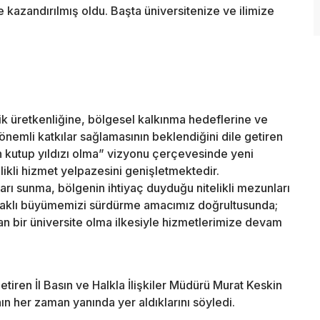
 kazandırılmış oldu. Başta üniversitenize ve ilimize
ik üretkenliğine, bölgesel kalkınma hedeflerine ve
emli katkılar sağlamasının beklendiğini dile getiren
in kutup yıldızı olma” vizyonu çerçevesinde yeni
ikli hizmet yelpazesini genişletmektedir.
arı sunma, bölgenin ihtiyaç duyduğu nitelikli mezunları
daklı büyümemizi sürdürme amacımız doğrultusunda;
 bir üniversite olma ilkesiyle hizmetlerimize devam
iren İl Basın ve Halkla İlişkiler Müdürü Murat Keskin
n her zaman yanında yer aldıklarını söyledi.