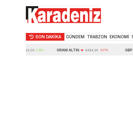
SON DAKİKA
GÜNDEM
TRABZON
EKONOMİ
IN
GRAM ALTIN
GBP
10624,00
0,56%
6484,95
-0,17%
64