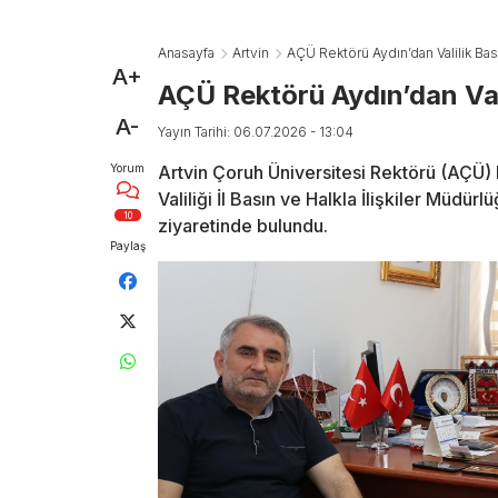
Anasayfa
Artvin
AÇÜ Rektörü Aydın’dan Valilik Ba
A+
AÇÜ Rektörü Aydın’dan Val
A-
Yayın Tarihi: 06.07.2026 - 13:04
Yorum
Artvin Çoruh Üniversitesi Rektörü (AÇÜ) P
Valiliği İl Basın ve Halkla İlişkiler Müdü
10
ziyaretinde bulundu.
Paylaş