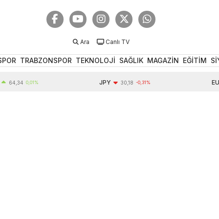
Ara
Canlı TV
SPOR
TRABZONSPOR
TEKNOLOJİ
SAĞLIK
MAGAZİN
EĞİTİM
Sİ
JPY
EUR
,34
0,01%
30,18
-0,31%
5