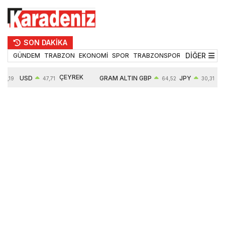
SON DAKİKA
DİĞER
GÜNDEM
TRABZON
EKONOMİ
SPOR
TRABZONSPOR
TEKNOLOJİ
ÇEYREK
USD
GRAM ALTIN
GBP
JPY
55,19
47,71
64,52
30,31
ALTIN
0,18%
6660,55
0,27%
0,39%
10904,00
2,59%
2,55%