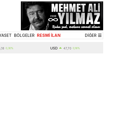
YASET
BÖLGELER
RESMİ İLAN
DİĞER
USD
30%
47,70
0,16%