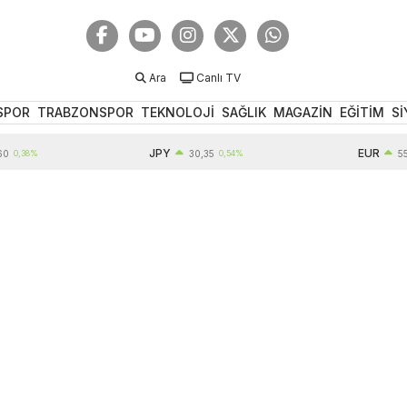
Ara
Canlı TV
SPOR
TRABZONSPOR
TEKNOLOJİ
SAĞLIK
MAGAZİN
EĞİTİM
Sİ
JPY
EUR
8%
30,35
0,54%
55,18
0,