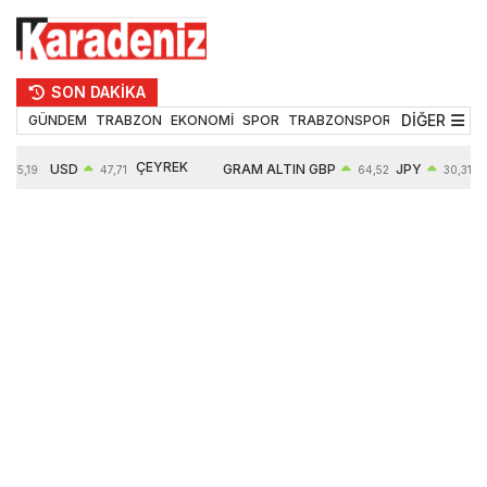
SON DAKİKA
DİĞER
GÜNDEM
TRABZON
EKONOMİ
SPOR
TRABZONSPOR
TEKNOLOJİ
ÇEYREK
USD
GRAM ALTIN
GBP
JPY
55,19
47,71
64,52
30,31
ALTIN
0,18%
6660,55
0,27%
0,39%
10903,00
2,59%
2,54%