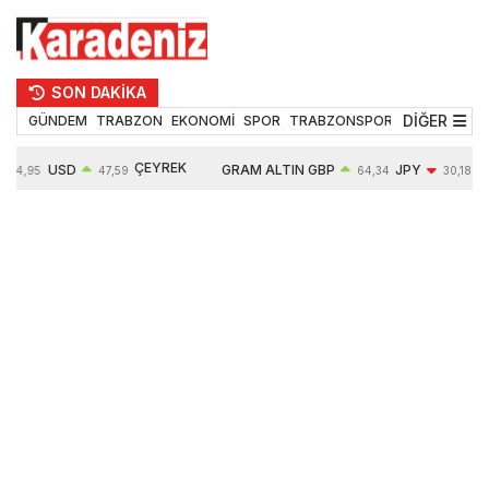
SON DAKİKA
DİĞER
GÜNDEM
TRABZON
EKONOMİ
SPOR
TRABZONSPOR
TEKNOLOJİ
ÇEYREK
USD
GRAM ALTIN
GBP
JPY
54,95
47,59
64,34
30,18
ALTIN
0,05%
6484,95
0,01%
-0,31%
10624,00
-0,17%
0,56%