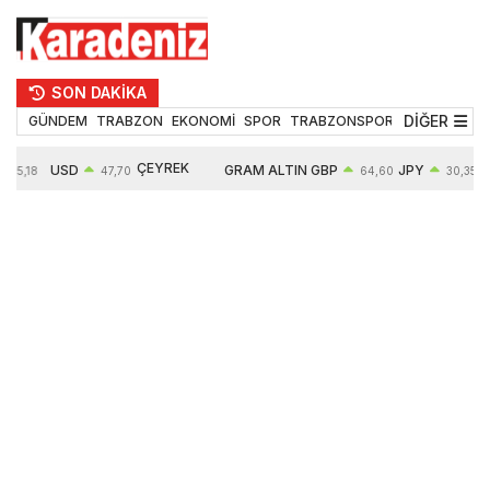
SON DAKİKA
DİĞER
GÜNDEM
TRABZON
EKONOMİ
SPOR
TRABZONSPOR
TEKNOLOJİ
ÇEYREK
USD
GRAM ALTIN
GBP
JPY
55,18
47,70
64,60
30,35
ALTIN
0,16%
6652,76
0,38%
0,54%
10909,00
2,47%
2,60%