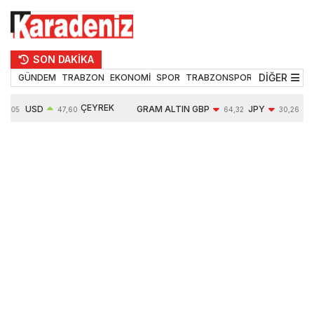
SON DAKİKA
DİĞER
GÜNDEM
TRABZON
EKONOMİ
SPOR
TRABZONSPOR
TEKNOLOJİ
ÇEYREK
USD
GRAM ALTIN
GBP
JPY
55,05
47,60
64,32
30,26
ALTIN
0,06%
6553,38
-0,02%
-0,04%
10690,00
0,88%
1,18%