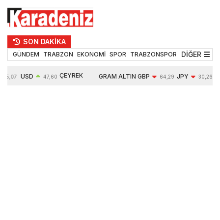
SON DAKİKA
DİĞER
GÜNDEM
TRABZON
EKONOMİ
SPOR
TRABZONSPOR
TEKNOLOJİ
ÇEYREK
USD
GRAM ALTIN
GBP
JPY
55,07
47,60
64,29
30,26
ALTIN
0,06%
6522,60
-0,07%
-0,07%
10607,00
0,41%
0,40%