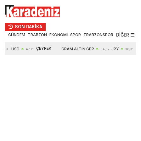
SON DAKİKA
DİĞER
GÜNDEM
TRABZON
EKONOMİ
SPOR
TRABZONSPOR
TEKNOLOJİ
ÇEYREK
USD
GRAM ALTIN
GBP
JPY
55,19
47,71
64,52
30,31
ALTIN
0,18%
6660,55
0,27%
0,39%
10903,00
2,59%
2,54%