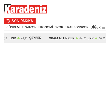
SON DAKİKA
DİĞER
GÜNDEM
TRABZON
EKONOMİ
SPOR
TRABZONSPOR
TEKNOLOJİ
ÇEYREK
USD
GRAM ALTIN
GBP
JPY
55,19
47,71
64,61
30,35
ALTIN
0,18%
6660,55
0,39%
0,52%
10912,00
2,59%
2,62%