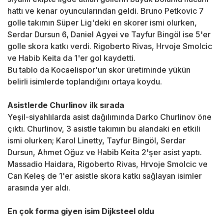
hattı ve kenar oyuncularından geldi. Bruno Petkovic 7
golle takımın Süper Lig'deki en skorer ismi olurken,
Serdar Dursun 6, Daniel Agyei ve Tayfur Bingöl ise 5'er
golle skora katkı verdi. Rigoberto Rivas, Hrvoje Smolcic
ve Habib Keita da 1'er gol kaydetti.
Bu tablo da Kocaelispor'un skor üretiminde yükün
belirli isimlerde toplandığını ortaya koydu.
Asistlerde Churlinov ilk sırada
Yeşil-siyahlılarda asist dağılımında Darko Churlinov öne
çıktı. Churlinov, 3 asistle takımın bu alandaki en etkili
ismi olurken; Karol Linetty, Tayfur Bingöl, Serdar
Dursun, Ahmet Oğuz ve Habib Keita 2'şer asist yaptı.
Massadio Haidara, Rigoberto Rivas, Hrvoje Smolcic ve
Can Keleş de 1'er asistle skora katkı sağlayan isimler
arasında yer aldı.
En çok forma giyen isim Dijksteel oldu