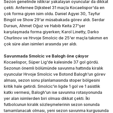
Sezon genelinde istikrar yakalayan oyuncular da dikkat
çekti. Anfernee Dijksteel 31 maçla Kocaelispor'da en
çok forma giyen isim oldu. Daniel Agyei 30, Tayfur
Bingöl ve Show 29'ar müsabakada görev aldı. Serdar
Dursun, Ahmet Oğuz ve Habib Keita 27'şer
karşılaşmada forma giyerken; Karol Linetty, Darko
Churlinov ve Hrvoje Smolcic de 25'er maçla takımın en
çok süre alan isimleri arasında yer aldı.
Savunmada Smolcic ve Balogh öne çıkıyor
Kocaelispor, Süper Lig'de kalesinde 37 gol gördü.
Sezonun önemli bölümünde savunma hattında kiralık
oyuncular Hrvoje Smolcic ve Botond Balogh'un görev
alması, sezon sonu planlamasında stoper bölgesini
kritik hale getirdi. Smolcic'in ligde 1 gol ve 1 asistlik
katkı vermesi, Balogh'un ise savunma rotasyonunda
yer alan isimlerden biri olması dikkat çekti. İki
futbolcunun kiralık sözleşmelerinin sezon sonunda
tamamlanacak olması, yeni sezon savunma kurgusunda