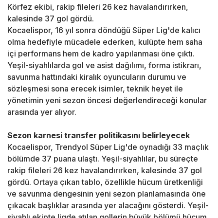
Körfez ekibi, rakip fileleri 26 kez havalandırırken,
kalesinde 37 gol gördü.
Kocaelispor, 16 yıl sonra döndüğü Süper Lig'de kalıcı
olma hedefiyle mücadele ederken, kulüpte hem saha
içi performans hem de kadro yapılanması öne çıktı.
Yeşil-siyahlılarda gol ve asist dağılımı, forma istikrarı,
savunma hattındaki kiralık oyuncuların durumu ve
sözleşmesi sona erecek isimler, teknik heyet ile
yönetimin yeni sezon öncesi değerlendireceği konular
arasında yer alıyor.
Sezon karnesi transfer politikasını belirleyecek
Kocaelispor, Trendyol Süper Lig'de oynadığı 33 maçlık
bölümde 37 puana ulaştı. Yeşil-siyahlılar, bu süreçte
rakip fileleri 26 kez havalandırırken, kalesinde 37 gol
gördü. Ortaya çıkan tablo, özellikle hücum üretkenliği
ve savunma dengesinin yeni sezon planlamasında öne
çıkacak başlıklar arasında yer alacağını gösterdi. Yeşil-
siyahlı ekipte ligde atılan gollerin büyük bölümü hücum