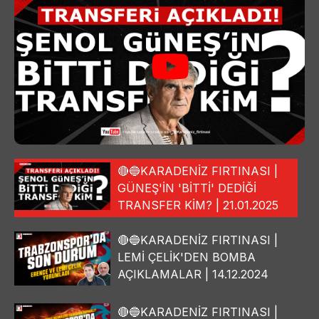
🔴🔵KARADENİZ FIRTINASI |
GÜNEŞ'İN 'BİTTİ' DEDİĞİ
TRANSFER KİM? | 21.01.2025
🔴🔵KARADENİZ FIRTINASI |
LEMİ ÇELİK'DEN BOMBA
AÇIKLAMALAR | 14.12.2024
🔴🔵KARADENİZ FIRTINASI |