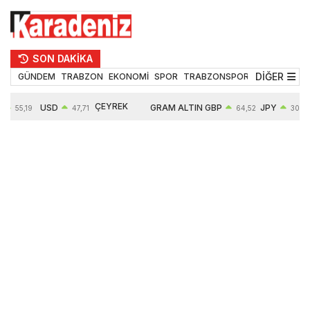
SON DAKİKA
DİĞER
GÜNDEM
TRABZON
EKONOMİ
SPOR
TRABZONSPOR
TEKNOLOJİ
ÇEYREK
USD
GRAM ALTIN
GBP
JPY
55,19
47,71
64,52
30,31
ALTIN
%
0,18%
6660,55
0,27%
0,39%
10903,00
2,59%
2,54%