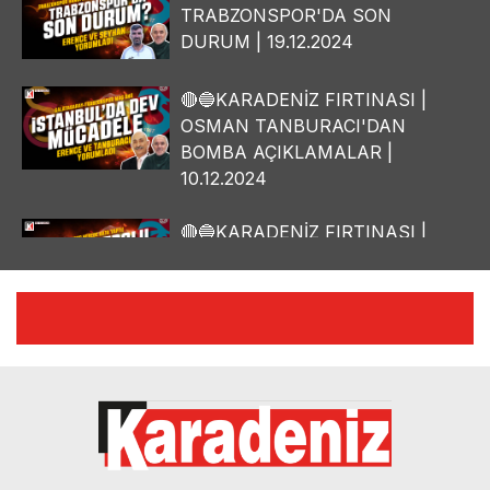
TRABZONSPOR'DA SON
DURUM | 19.12.2024
🔴🔵KARADENİZ FIRTINASI |
OSMAN TANBURACI'DAN
BOMBA AÇIKLAMALAR |
10.12.2024
🔴🔵KARADENİZ FIRTINASI |
YILMAZ VURAL'DAN BOMBA
AÇIKLAMALAR | 06.12.2024
🔴🔵KARADENİZ FIRTINASI |
CELİL HEKİMOĞLU'NDAN
BOMBA AÇIKLAMALAR |
05.12.2024