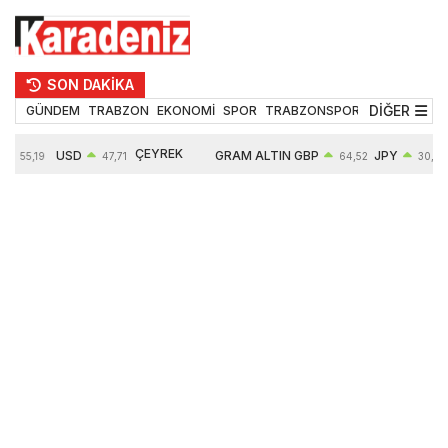
SON DAKİKA
DİĞER
GÜNDEM
TRABZON
EKONOMİ
SPOR
TRABZONSPOR
TEKNOLOJİ
ÇEYREK
USD
GRAM ALTIN
GBP
JPY
55,19
47,71
64,52
30,31
ALTIN
%
0,18%
6660,55
0,27%
0,39%
10903,00
2,59%
2,54%