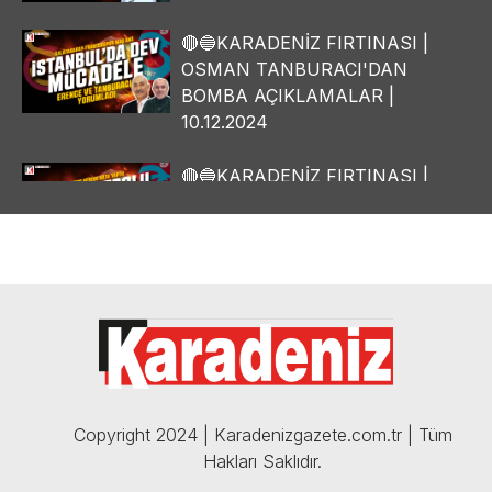
🔴🔵KARADENİZ FIRTINASI |
OSMAN TANBURACI'DAN
BOMBA AÇIKLAMALAR |
10.12.2024
🔴🔵KARADENİZ FIRTINASI |
YILMAZ VURAL'DAN BOMBA
AÇIKLAMALAR | 06.12.2024
🔴🔵KARADENİZ FIRTINASI |
CELİL HEKİMOĞLU'NDAN
BOMBA AÇIKLAMALAR |
05.12.2024
Copyright 2024 | Karadenizgazete.com.tr | Tüm
Hakları Saklıdır.