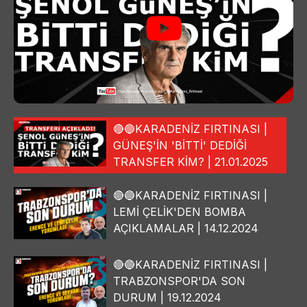
🔴🔵KARADENİZ FIRTINASI |
GÜNEŞ'İN 'BİTTİ' DEDİĞİ
TRANSFER KİM? | 21.01.2025
🔴🔵KARADENİZ FIRTINASI |
LEMİ ÇELİK'DEN BOMBA
AÇIKLAMALAR | 14.12.2024
🔴🔵KARADENİZ FIRTINASI |
TRABZONSPOR'DA SON
DURUM | 19.12.2024