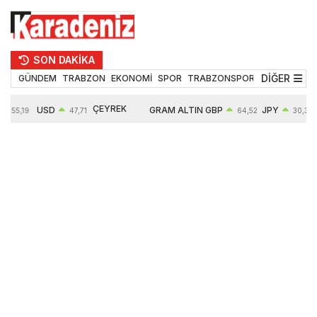
SON DAKİKA
DİĞER
GÜNDEM
TRABZON
EKONOMİ
SPOR
TRABZONSPOR
TEKNOLOJİ
ÇEYREK
USD
GRAM ALTIN
GBP
JPY
55,19
47,71
64,52
30,31
ALTIN
0,18%
6660,55
0,27%
0,39%
10903,00
2,59%
2,54%