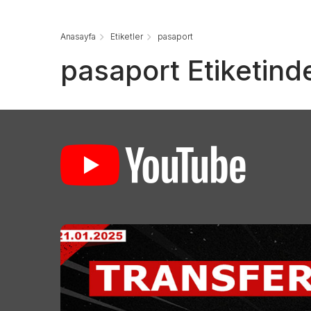
Anasayfa
Etiketler
pasaport
pasaport Etiketind