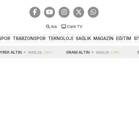
Ara
Canlı TV
SPOR
TRABZONSPOR
TEKNOLOJİ
SAĞLIK
MAGAZİN
EĞİTİM
Sİ
EK ALTIN
GRAM ALTIN
GB
10912,00
2,62%
6660,55
2,59%