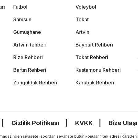
arı
Futbol
Voleybol
Samsun
Tokat
Gümüşhane
Artvin
Artvin Rehberi
Bayburt Rehberi
Rize Rehberi
Tokat Rehberi
Bartın Rehberi
Kastamonu Rehberi
Zonguldak Rehberi
Karabük Rehberi
Gizlilik Politikası
KVKK
Bize Ulaş
, magazinden siyasete, spordan seyahate bütün konuların tek adresi Karadeniz