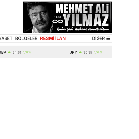
YASET
BÖLGELER
RESMİ İLAN
DİĞER
P
JPY
64,61
0,39%
30,35
0,52%