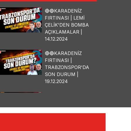
🔴🔵KARADENİZ
FIRTINASI | LEMİ
ÇELİK'DEN BOMBA
AÇIKLAMALAR |
14.12.2024
🔴🔵KARADENİZ
FIRTINASI |
TRABZONSPOR'DA
SON DURUM |
19.12.2024
🔴🔵KARADENİZ
FIRTINASI | OSMAN
TANBURACI'DAN
BOMBA
AÇIKLAMALAR |
10.12.2024