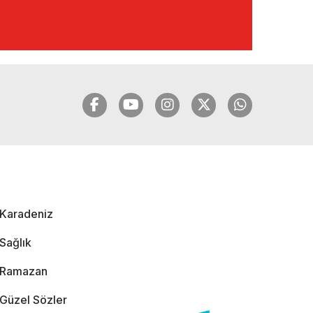
🔴🔵KARADENİZ
FIRTINASI | YILMAZ
VURAL'DAN BOMBA
AÇIKLAMALAR |
06.12.2024
🔴🔵KARADENİZ
FIRTINASI | CELİL
HEKİMOĞLU'NDAN
BOMBA
AÇIKLAMALAR |
Karadeniz
05.12.2024
Sağlık
Ramazan
Güzel Sözler