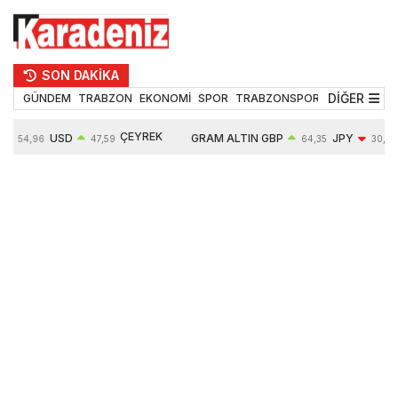
SON DAKİKA
DİĞER
GÜNDEM
TRABZON
EKONOMİ
SPOR
TRABZONSPOR
TEKNOLOJİ
ÇEYREK
USD
GRAM ALTIN
GBP
JPY
54,96
47,59
64,35
30,19
ALTIN
%
0,05%
6490,16
0,03%
-0,29%
10632,00
-0,09%
0,63%