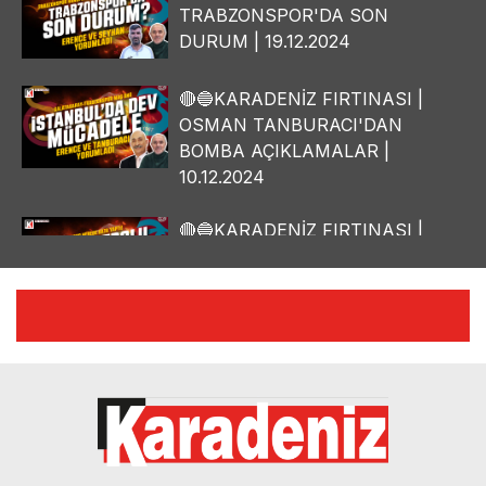
TRABZONSPOR'DA SON
DURUM | 19.12.2024
🔴🔵KARADENİZ FIRTINASI |
OSMAN TANBURACI'DAN
BOMBA AÇIKLAMALAR |
10.12.2024
🔴🔵KARADENİZ FIRTINASI |
YILMAZ VURAL'DAN BOMBA
AÇIKLAMALAR | 06.12.2024
🔴🔵KARADENİZ FIRTINASI |
CELİL HEKİMOĞLU'NDAN
BOMBA AÇIKLAMALAR |
05.12.2024