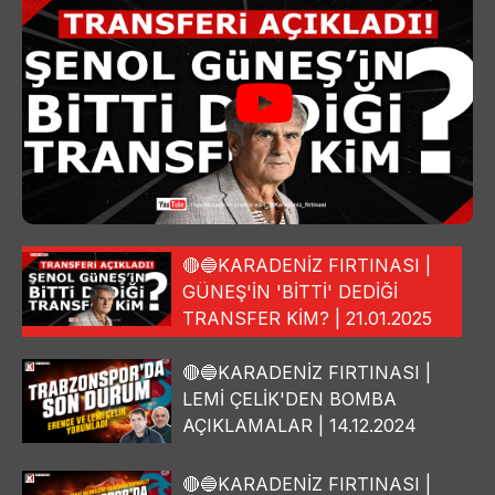
🔴🔵KARADENİZ FIRTINASI |
GÜNEŞ'İN 'BİTTİ' DEDİĞİ
TRANSFER KİM? | 21.01.2025
🔴🔵KARADENİZ FIRTINASI |
LEMİ ÇELİK'DEN BOMBA
AÇIKLAMALAR | 14.12.2024
🔴🔵KARADENİZ FIRTINASI |