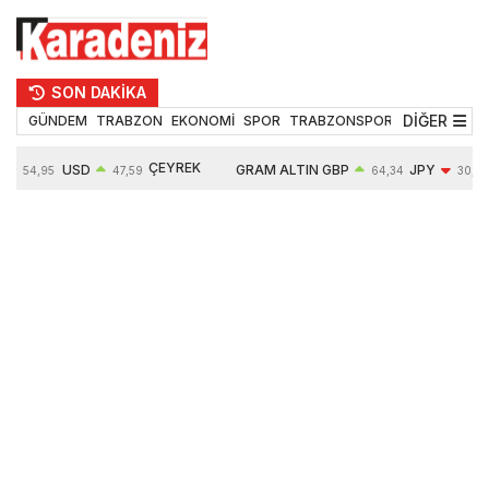
SON DAKİKA
DİĞER
GÜNDEM
TRABZON
EKONOMİ
SPOR
TRABZONSPOR
TEKNOLOJİ
ÇEYREK
USD
GRAM ALTIN
GBP
JPY
54,95
47,59
64,34
30,18
ALTIN
%
0,05%
6484,95
0,01%
-0,31%
10624,00
-0,17%
0,56%