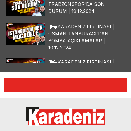
TRABZONSPOR'DA SON
DURUM | 19.12.2024
🔴🔵KARADENİZ FIRTINASI |
OSMAN TANBURACI'DAN
BOMBA AÇIKLAMALAR |
10.12.2024
🔴🔵KARADENİZ FIRTINASI |
YILMAZ VURAL'DAN BOMBA
AÇIKLAMALAR | 06.12.2024
🔴🔵KARADENİZ FIRTINASI |
CELİL HEKİMOĞLU'NDAN
BOMBA AÇIKLAMALAR |
05.12.2024