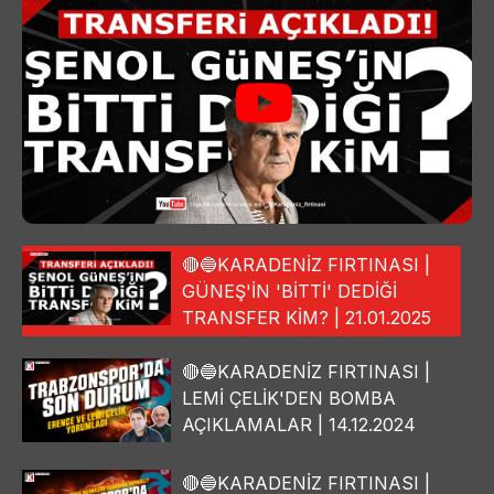
🔴🔵KARADENİZ FIRTINASI |
GÜNEŞ'İN 'BİTTİ' DEDİĞİ
TRANSFER KİM? | 21.01.2025
🔴🔵KARADENİZ FIRTINASI |
LEMİ ÇELİK'DEN BOMBA
AÇIKLAMALAR | 14.12.2024
🔴🔵KARADENİZ FIRTINASI |