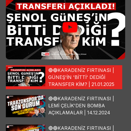
🔴🔵KARADENİZ FIRTINASI |
GÜNEŞ'İN 'BİTTİ' DEDİĞİ
TRANSFER KİM? | 21.01.2025
🔴🔵KARADENİZ FIRTINASI |
LEMİ ÇELİK'DEN BOMBA
AÇIKLAMALAR | 14.12.2024
🔴🔵KARADENİZ FIRTINASI |