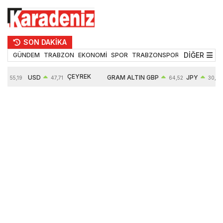
SON DAKİKA
DİĞER
GÜNDEM
TRABZON
EKONOMİ
SPOR
TRABZONSPOR
TEKNOLOJİ
ÇEYREK
USD
GRAM ALTIN
GBP
JPY
55,19
47,71
64,52
30,31
ALTIN
%
0,18%
6660,55
0,27%
0,39%
10903,00
2,59%
2,54%