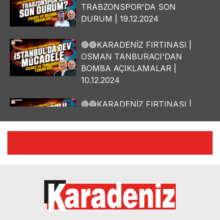
TRABZONSPOR'DA SON
DURUM | 19.12.2024
🔴🔵KARADENİZ FIRTINASI |
OSMAN TANBURACI'DAN
BOMBA AÇIKLAMALAR |
10.12.2024
🔴🔵KARADENİZ FIRTINASI |
YILMAZ VURAL'DAN BOMBA
AÇIKLAMALAR | 06.12.2024
🔴🔵KARADENİZ FIRTINASI |
CELİL HEKİMOĞLU'NDAN
BOMBA AÇIKLAMALAR |
05.12.2024