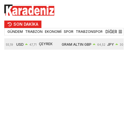
SON DAKİKA
DİĞER
GÜNDEM
TRABZON
EKONOMİ
SPOR
TRABZONSPOR
TEKNOLOJİ
ÇEYREK
USD
GRAM ALTIN
GBP
JPY
55,19
47,71
64,52
30,31
ALTIN
%
0,18%
6660,55
0,27%
0,39%
10903,00
2,59%
2,54%