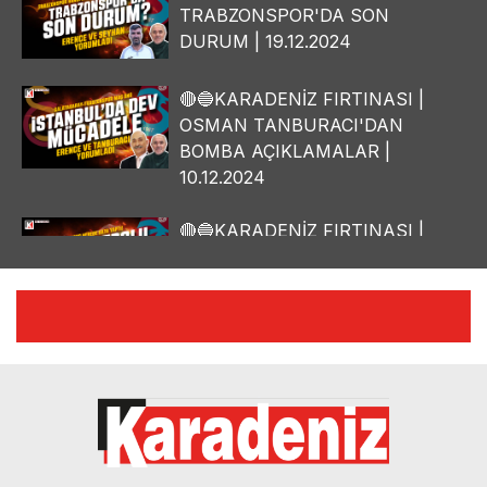
TRABZONSPOR'DA SON
DURUM | 19.12.2024
🔴🔵KARADENİZ FIRTINASI |
OSMAN TANBURACI'DAN
BOMBA AÇIKLAMALAR |
10.12.2024
🔴🔵KARADENİZ FIRTINASI |
YILMAZ VURAL'DAN BOMBA
AÇIKLAMALAR | 06.12.2024
🔴🔵KARADENİZ FIRTINASI |
CELİL HEKİMOĞLU'NDAN
BOMBA AÇIKLAMALAR |
05.12.2024