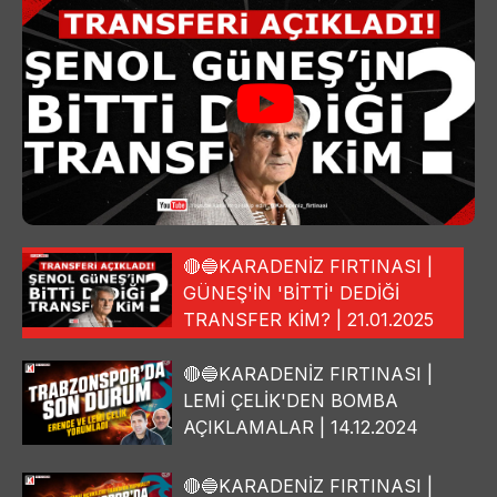
🔴🔵KARADENİZ FIRTINASI |
GÜNEŞ'İN 'BİTTİ' DEDİĞİ
TRANSFER KİM? | 21.01.2025
🔴🔵KARADENİZ FIRTINASI |
LEMİ ÇELİK'DEN BOMBA
AÇIKLAMALAR | 14.12.2024
🔴🔵KARADENİZ FIRTINASI |