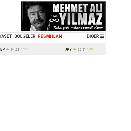
YASET
BÖLGELER
RESMİ İLAN
DİĞER
P
JPY
64,52
0,27%
30,31
0,39%