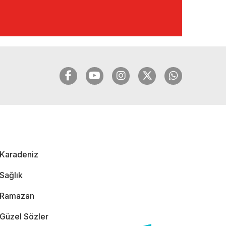
🔴🔵KARADENİZ
FIRTINASI | YILMAZ
VURAL'DAN BOMBA
AÇIKLAMALAR |
06.12.2024
🔴🔵KARADENİZ
FIRTINASI | CELİL
HEKİMOĞLU'NDAN
BOMBA
AÇIKLAMALAR |
Karadeniz
05.12.2024
Sağlık
Ramazan
Güzel Sözler