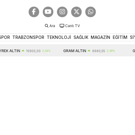
Ara
Canlı TV
SPOR
TRABZONSPOR
TEKNOLOJİ
SAĞLIK
MAGAZİN
EĞİTİM
Sİ
EK ALTIN
GRAM ALTIN
GB
10903,00
2,54%
6660,55
2,59%