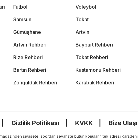
arı
Futbol
Voleybol
Samsun
Tokat
Gümüşhane
Artvin
Artvin Rehberi
Bayburt Rehberi
Rize Rehberi
Tokat Rehberi
Bartın Rehberi
Kastamonu Rehberi
Zonguldak Rehberi
Karabük Rehberi
Gizlilik Politikası
KVKK
Bize Ulaş
, magazinden siyasete, spordan seyahate bütün konuların tek adresi Karadeniz