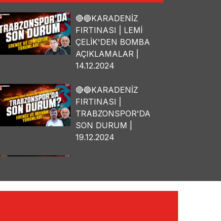
🔴🔵KARADENİZ
FIRTINASI | LEMİ
ÇELİK'DEN BOMBA
AÇIKLAMALAR |
14.12.2024
🔴🔵KARADENİZ
FIRTINASI |
TRABZONSPOR'DA
SON DURUM |
19.12.2024
🔴🔵KARADENİZ
FIRTINASI | OSMAN
TANBURACI'DAN
BOMBA
AÇIKLAMALAR |
10.12.2024