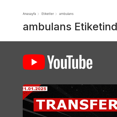
Anasayfa
Etiketler
ambulans
ambulans Etiketind