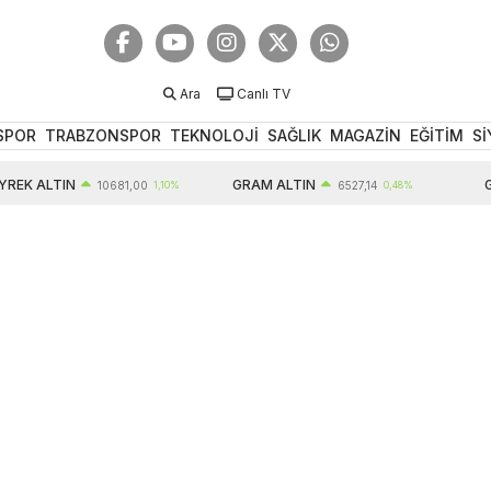
Ara
Canlı TV
SPOR
TRABZONSPOR
TEKNOLOJİ
SAĞLIK
MAGAZİN
EĞİTİM
Sİ
EK ALTIN
GRAM ALTIN
GB
10681,00
1,10%
6527,14
0,48%