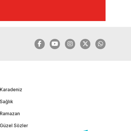
🔴🔵KARADENİZ
FIRTINASI | YILMAZ
VURAL'DAN BOMBA
AÇIKLAMALAR |
06.12.2024
🔴🔵KARADENİZ
FIRTINASI | CELİL
HEKİMOĞLU'NDAN
BOMBA
AÇIKLAMALAR |
Karadeniz
05.12.2024
Sağlık
Ramazan
Güzel Sözler