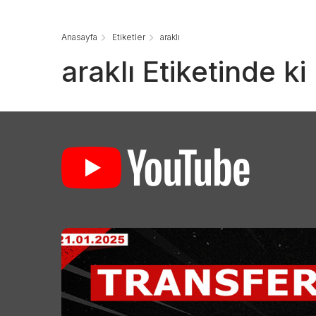
Anasayfa
Etiketler
araklı
araklı Etiketinde k