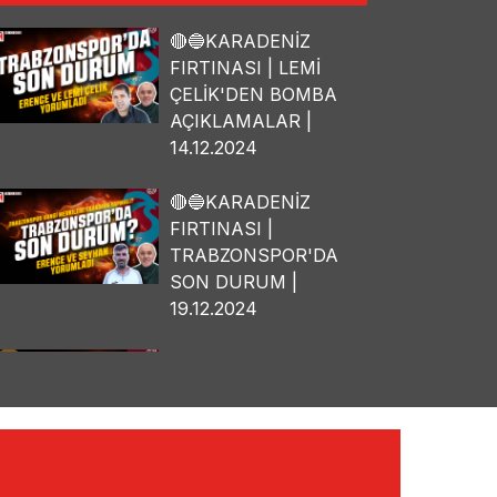
🔴🔵KARADENİZ
FIRTINASI | LEMİ
ÇELİK'DEN BOMBA
AÇIKLAMALAR |
14.12.2024
🔴🔵KARADENİZ
FIRTINASI |
TRABZONSPOR'DA
SON DURUM |
19.12.2024
🔴🔵KARADENİZ
FIRTINASI | OSMAN
TANBURACI'DAN
BOMBA
AÇIKLAMALAR |
10.12.2024