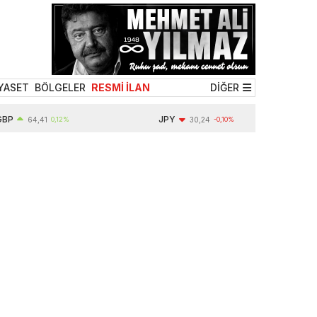
YASET
BÖLGELER
RESMİ İLAN
DİĞER
P
JPY
64,41
0,12%
30,24
-0,10%