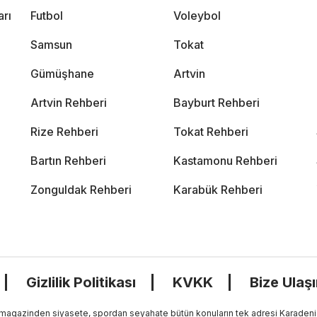
arı
Futbol
Voleybol
Samsun
Tokat
Gümüşhane
Artvin
Artvin Rehberi
Bayburt Rehberi
Rize Rehberi
Tokat Rehberi
Bartın Rehberi
Kastamonu Rehberi
Zonguldak Rehberi
Karabük Rehberi
Gizlilik Politikası
KVKK
Bize Ulaş
, magazinden siyasete, spordan seyahate bütün konuların tek adresi Karadeniz