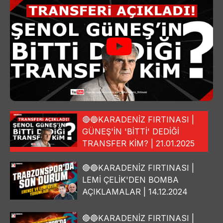
🔴🔵KARADENİZ FIRTINASI |
GÜNEŞ'İN 'BİTTİ' DEDİĞİ
TRANSFER KİM? | 21.01.2025
🔴🔵KARADENİZ FIRTINASI |
LEMİ ÇELİK'DEN BOMBA
AÇIKLAMALAR | 14.12.2024
🔴🔵KARADENİZ FIRTINASI |