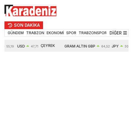
SON DAKİKA
DİĞER
GÜNDEM
TRABZON
EKONOMİ
SPOR
TRABZONSPOR
TEKNOLOJİ
ÇEYREK
USD
GRAM ALTIN
GBP
JPY
55,19
47,71
64,52
30,31
ALTIN
%
0,18%
6660,55
0,27%
0,39%
10903,00
2,59%
2,54%