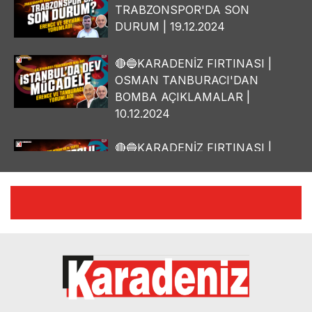
TRABZONSPOR'DA SON
DURUM | 19.12.2024
🔴🔵KARADENİZ FIRTINASI |
OSMAN TANBURACI'DAN
BOMBA AÇIKLAMALAR |
10.12.2024
🔴🔵KARADENİZ FIRTINASI |
YILMAZ VURAL'DAN BOMBA
AÇIKLAMALAR | 06.12.2024
🔴🔵KARADENİZ FIRTINASI |
CELİL HEKİMOĞLU'NDAN
BOMBA AÇIKLAMALAR |
05.12.2024