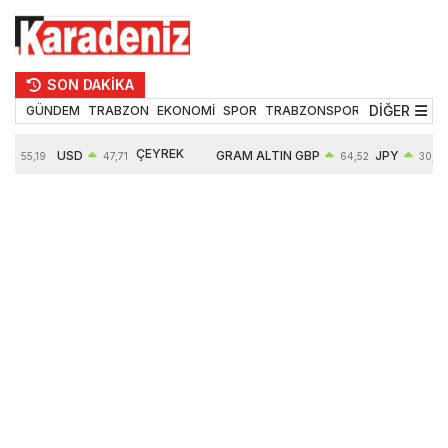
SON DAKİKA
DİĞER
GÜNDEM
TRABZON
EKONOMİ
SPOR
TRABZONSPOR
TEKNOLOJİ
ÇEYREK
USD
GRAM ALTIN
GBP
JPY
55,19
47,71
64,52
30,31
ALTIN
%
0,18%
6660,55
0,27%
0,39%
10904,00
2,59%
2,55%