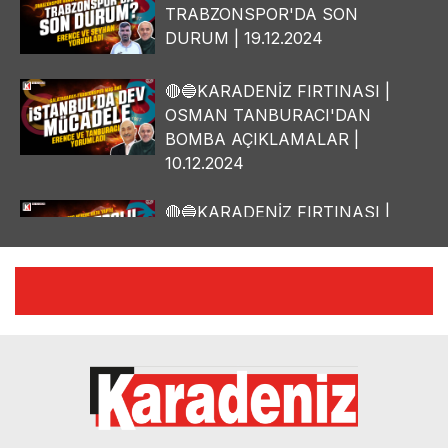
TRABZONSPOR'DA SON
DURUM | 19.12.2024
🔴🔵KARADENİZ FIRTINASI |
OSMAN TANBURACI'DAN
BOMBA AÇIKLAMALAR |
10.12.2024
🔴🔵KARADENİZ FIRTINASI |
YILMAZ VURAL'DAN BOMBA
AÇIKLAMALAR | 06.12.2024
🔴🔵KARADENİZ FIRTINASI |
CELİL HEKİMOĞLU'NDAN
BOMBA AÇIKLAMALAR |
05.12.2024