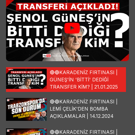
🔴🔵KARADENİZ FIRTINASI |
GÜNEŞ'İN 'BİTTİ' DEDİĞİ
TRANSFER KİM? | 21.01.2025
🔴🔵KARADENİZ FIRTINASI |
LEMİ ÇELİK'DEN BOMBA
AÇIKLAMALAR | 14.12.2024
🔴🔵KARADENİZ FIRTINASI |