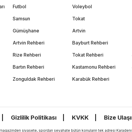
arı
Futbol
Voleybol
Samsun
Tokat
Gümüşhane
Artvin
Artvin Rehberi
Bayburt Rehberi
Rize Rehberi
Tokat Rehberi
Bartın Rehberi
Kastamonu Rehberi
Zonguldak Rehberi
Karabük Rehberi
Gizlilik Politikası
KVKK
Bize Ulaş
, magazinden siyasete, spordan seyahate bütün konuların tek adresi Karadeniz