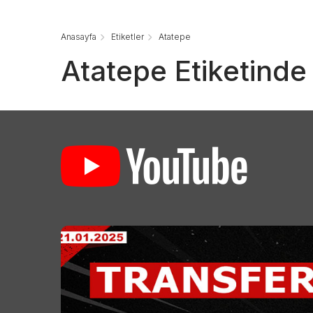
Anasayfa
Etiketler
Atatepe
Atatepe Etiketinde