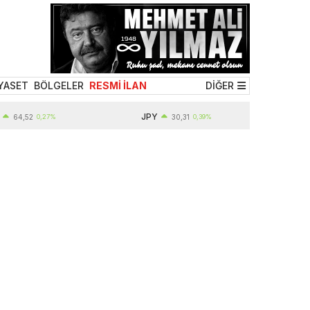
YASET
BÖLGELER
RESMİ İLAN
DİĞER
JPY
64,52
0,27%
30,31
0,39%