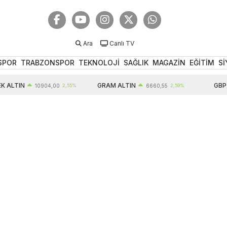
Ara
Canlı TV
SPOR
TRABZONSPOR
TEKNOLOJİ
SAĞLIK
MAGAZİN
EĞİTİM
Sİ
 ALTIN
GRAM ALTIN
GBP
10904,00
2,55%
6660,55
2,59%