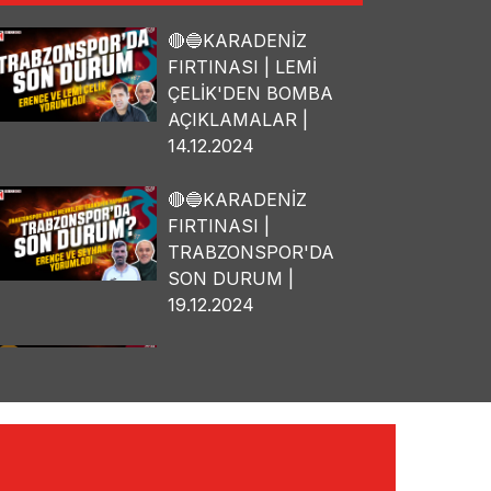
🔴🔵KARADENİZ
FIRTINASI | LEMİ
ÇELİK'DEN BOMBA
AÇIKLAMALAR |
14.12.2024
🔴🔵KARADENİZ
FIRTINASI |
TRABZONSPOR'DA
SON DURUM |
19.12.2024
🔴🔵KARADENİZ
FIRTINASI | OSMAN
TANBURACI'DAN
BOMBA
AÇIKLAMALAR |
10.12.2024