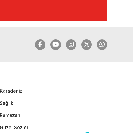
🔴🔵KARADENİZ
FIRTINASI | YILMAZ
VURAL'DAN BOMBA
AÇIKLAMALAR |
06.12.2024
🔴🔵KARADENİZ
FIRTINASI | CELİL
HEKİMOĞLU'NDAN
BOMBA
AÇIKLAMALAR |
Karadeniz
05.12.2024
Sağlık
Ramazan
Güzel Sözler