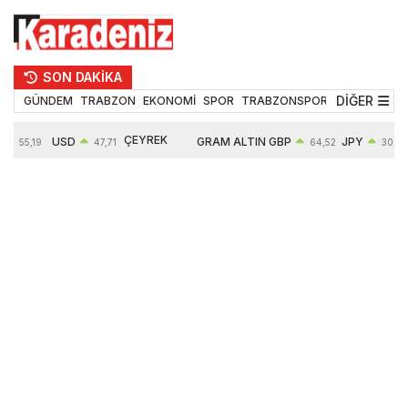
SON DAKİKA
DİĞER
GÜNDEM
TRABZON
EKONOMİ
SPOR
TRABZONSPOR
TEKNOLOJİ
ÇEYREK
USD
GRAM ALTIN
GBP
JPY
55,19
47,71
64,52
30,31
ALTIN
%
0,18%
6660,55
0,27%
0,39%
10903,00
2,59%
2,54%