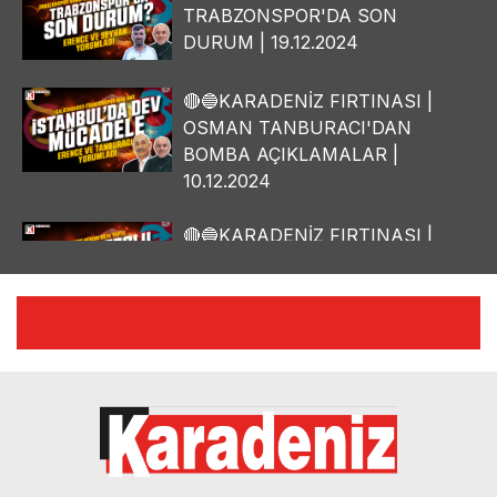
TRABZONSPOR'DA SON
DURUM | 19.12.2024
🔴🔵KARADENİZ FIRTINASI |
OSMAN TANBURACI'DAN
BOMBA AÇIKLAMALAR |
10.12.2024
🔴🔵KARADENİZ FIRTINASI |
YILMAZ VURAL'DAN BOMBA
AÇIKLAMALAR | 06.12.2024
🔴🔵KARADENİZ FIRTINASI |
CELİL HEKİMOĞLU'NDAN
BOMBA AÇIKLAMALAR |
05.12.2024