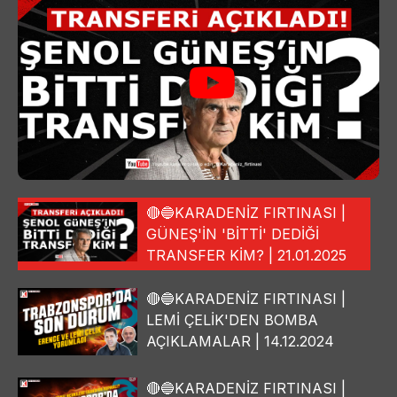
🔴🔵KARADENİZ FIRTINASI |
GÜNEŞ'İN 'BİTTİ' DEDİĞİ
TRANSFER KİM? | 21.01.2025
🔴🔵KARADENİZ FIRTINASI |
LEMİ ÇELİK'DEN BOMBA
AÇIKLAMALAR | 14.12.2024
🔴🔵KARADENİZ FIRTINASI |