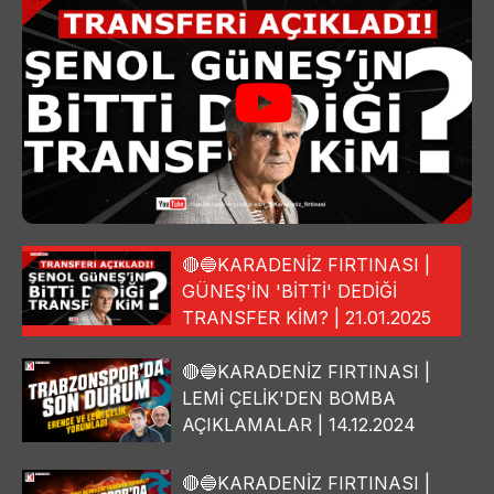
🔴🔵KARADENİZ FIRTINASI |
GÜNEŞ'İN 'BİTTİ' DEDİĞİ
TRANSFER KİM? | 21.01.2025
🔴🔵KARADENİZ FIRTINASI |
LEMİ ÇELİK'DEN BOMBA
AÇIKLAMALAR | 14.12.2024
🔴🔵KARADENİZ FIRTINASI |