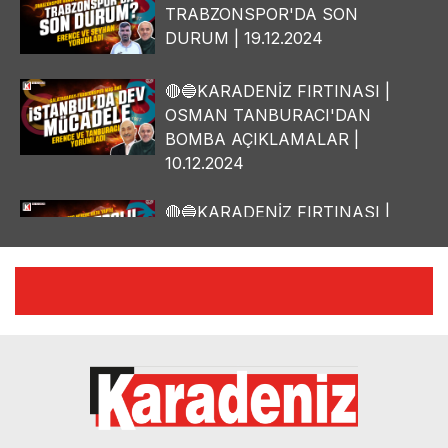
TRABZONSPOR'DA SON
DURUM | 19.12.2024
🔴🔵KARADENİZ FIRTINASI |
OSMAN TANBURACI'DAN
BOMBA AÇIKLAMALAR |
10.12.2024
🔴🔵KARADENİZ FIRTINASI |
YILMAZ VURAL'DAN BOMBA
AÇIKLAMALAR | 06.12.2024
🔴🔵KARADENİZ FIRTINASI |
CELİL HEKİMOĞLU'NDAN
BOMBA AÇIKLAMALAR |
05.12.2024