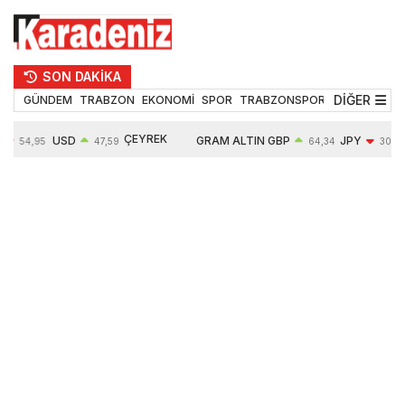
SON DAKİKA
DİĞER
GÜNDEM
TRABZON
EKONOMİ
SPOR
TRABZONSPOR
TEKNOLOJİ
ÇEYREK
USD
GRAM ALTIN
GBP
JPY
54,95
47,59
64,34
30,18
ALTIN
%
0,05%
6484,95
0,01%
-0,31%
10624,00
-0,17%
0,56%