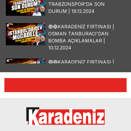
TRABZONSPOR'DA SON
DURUM | 19.12.2024
🔴🔵KARADENİZ FIRTINASI |
OSMAN TANBURACI'DAN
BOMBA AÇIKLAMALAR |
10.12.2024
🔴🔵KARADENİZ FIRTINASI |
YILMAZ VURAL'DAN BOMBA
AÇIKLAMALAR | 06.12.2024
🔴🔵KARADENİZ FIRTINASI |
CELİL HEKİMOĞLU'NDAN
BOMBA AÇIKLAMALAR |
05.12.2024