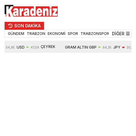
SON DAKİKA
DİĞER
GÜNDEM
TRABZON
EKONOMİ
SPOR
TRABZONSPOR
TEKNOLOJİ
ÇEYREK
USD
GRAM ALTIN
GBP
JPY
54,95
47,59
64,35
30,17
ALTIN
%
0,05%
6490,98
0,04%
-0,34%
10634,00
-0,08%
0,65%