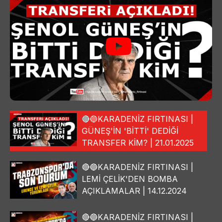
🔴🔵KARADENİZ FIRTINASI |
GÜNEŞ'İN 'BİTTİ' DEDİĞİ
TRANSFER KİM? | 21.01.2025
🔴🔵KARADENİZ FIRTINASI |
LEMİ ÇELİK'DEN BOMBA
AÇIKLAMALAR | 14.12.2024
🔴🔵KARADENİZ FIRTINASI |