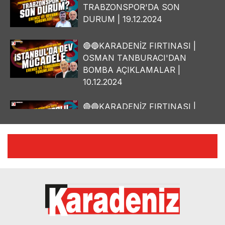
TRABZONSPOR'DA SON
DURUM | 19.12.2024
🔴🔵KARADENİZ FIRTINASI |
OSMAN TANBURACI'DAN
BOMBA AÇIKLAMALAR |
10.12.2024
🔴🔵KARADENİZ FIRTINASI |
YILMAZ VURAL'DAN BOMBA
AÇIKLAMALAR | 06.12.2024
🔴🔵KARADENİZ FIRTINASI |
CELİL HEKİMOĞLU'NDAN
BOMBA AÇIKLAMALAR |
05.12.2024