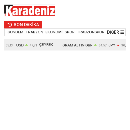
SON DAKİKA
DİĞER
GÜNDEM
TRABZON
EKONOMİ
SPOR
TRABZONSPOR
TEKNOLOJİ
ÇEYREK
USD
GRAM ALTIN
GBP
JPY
55,13
47,71
64,57
30,08
ALTIN
%
0,01%
6651,52
0,07%
-0,76%
10857,00
-0,14%
2,11%