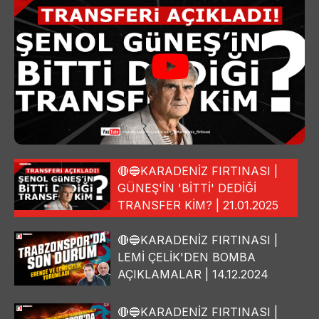
🔴🔵KARADENİZ FIRTINASI |
GÜNEŞ'İN 'BİTTİ' DEDİĞİ
TRANSFER KİM? | 21.01.2025
🔴🔵KARADENİZ FIRTINASI |
LEMİ ÇELİK'DEN BOMBA
AÇIKLAMALAR | 14.12.2024
🔴🔵KARADENİZ FIRTINASI |