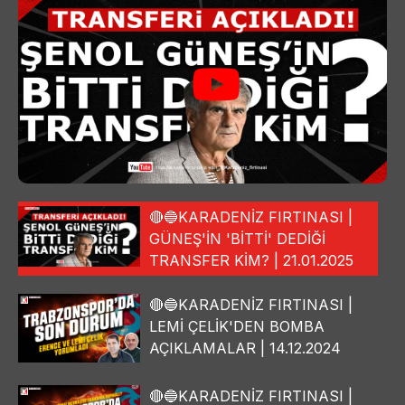
🔴🔵KARADENİZ FIRTINASI |
GÜNEŞ'İN 'BİTTİ' DEDİĞİ
TRANSFER KİM? | 21.01.2025
🔴🔵KARADENİZ FIRTINASI |
LEMİ ÇELİK'DEN BOMBA
AÇIKLAMALAR | 14.12.2024
🔴🔵KARADENİZ FIRTINASI |