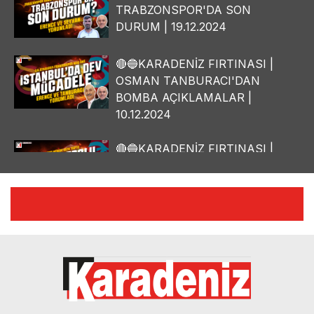
TRABZONSPOR'DA SON
DURUM | 19.12.2024
🔴🔵KARADENİZ FIRTINASI |
OSMAN TANBURACI'DAN
BOMBA AÇIKLAMALAR |
10.12.2024
🔴🔵KARADENİZ FIRTINASI |
YILMAZ VURAL'DAN BOMBA
AÇIKLAMALAR | 06.12.2024
🔴🔵KARADENİZ FIRTINASI |
CELİL HEKİMOĞLU'NDAN
BOMBA AÇIKLAMALAR |
05.12.2024