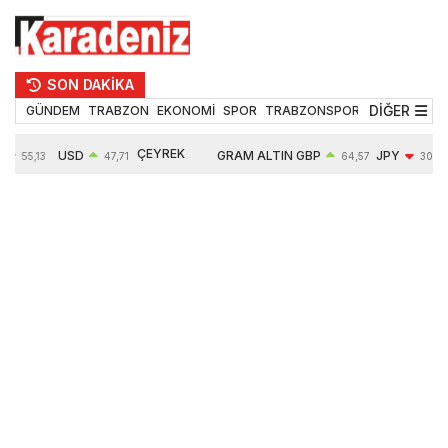
SON DAKİKA
DİĞER
GÜNDEM
TRABZON
EKONOMİ
SPOR
TRABZONSPOR
TEKNOLOJİ
ÇEYREK
USD
GRAM ALTIN
GBP
JPY
55,13
47,71
64,57
30,08
ALTIN
%
0,01%
6651,52
0,07%
-0,76%
10857,00
-0,14%
2,11%