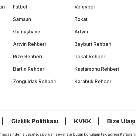
arı
Futbol
Voleybol
Samsun
Tokat
Gümüşhane
Artvin
Artvin Rehberi
Bayburt Rehberi
Rize Rehberi
Tokat Rehberi
Bartın Rehberi
Kastamonu Rehberi
Zonguldak Rehberi
Karabük Rehberi
Gizlilik Politikası
KVKK
Bize Ulaş
, magazinden siyasete, spordan seyahate bütün konuların tek adresi Karadeniz