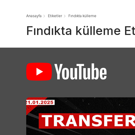
Anasayfa
Etiketler
Fındıkta külleme
Fındıkta külleme Et