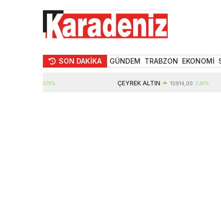
SON DAKİKA
GÜNDEM
TRABZON
EKONOMİ
SD
ÇEYREK ALTIN
47,70
0,15%
10914,00
2,64%