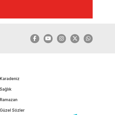
🔴🔵KARADENİZ
FIRTINASI | YILMAZ
VURAL'DAN BOMBA
AÇIKLAMALAR |
06.12.2024
🔴🔵KARADENİZ
FIRTINASI | CELİL
HEKİMOĞLU'NDAN
BOMBA
AÇIKLAMALAR |
Karadeniz
05.12.2024
Sağlık
Ramazan
Güzel Sözler