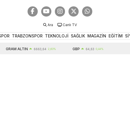
Ara
Canlı TV
SPOR
TRABZONSPOR
TEKNOLOJİ
SAĞLIK
MAGAZİN
EĞİTİM
Sİ
GRAM ALTIN
GBP
6663,64
2,63%
64,63
0,44%