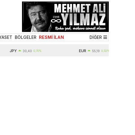
YASET
BÖLGELER
RESMİ İLAN
DİĞER
JPY
EUR
30,40
0,70%
55,19
0,32%