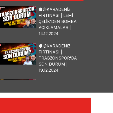
🔴🔵KARADENİZ
FIRTINASI | LEMİ
ÇELİK'DEN BOMBA
AÇIKLAMALAR |
14.12.2024
🔴🔵KARADENİZ
FIRTINASI |
TRABZONSPOR'DA
SON DURUM |
19.12.2024
🔴🔵KARADENİZ
FIRTINASI | OSMAN
TANBURACI'DAN
BOMBA
AÇIKLAMALAR |
10.12.2024