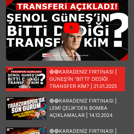
🔴🔵KARADENİZ FIRTINASI |
GÜNEŞ'İN 'BİTTİ' DEDİĞİ
TRANSFER KİM? | 21.01.2025
🔴🔵KARADENİZ FIRTINASI |
LEMİ ÇELİK'DEN BOMBA
AÇIKLAMALAR | 14.12.2024
🔴🔵KARADENİZ FIRTINASI |