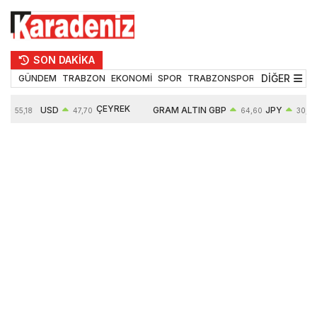
SON DAKİKA
DİĞER
GÜNDEM
TRABZON
EKONOMİ
SPOR
TRABZONSPOR
TEKNOLOJİ
ÇEYREK
USD
GRAM ALTIN
GBP
JPY
55,18
47,70
64,60
30,35
ALTIN
%
0,16%
6652,76
0,38%
0,54%
10909,00
2,47%
2,60%