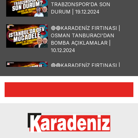
TRABZONSPOR'DA SON
DURUM | 19.12.2024
🔴🔵KARADENİZ FIRTINASI |
OSMAN TANBURACI'DAN
BOMBA AÇIKLAMALAR |
10.12.2024
🔴🔵KARADENİZ FIRTINASI |
YILMAZ VURAL'DAN BOMBA
AÇIKLAMALAR | 06.12.2024
🔴🔵KARADENİZ FIRTINASI |
CELİL HEKİMOĞLU'NDAN
BOMBA AÇIKLAMALAR |
05.12.2024