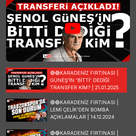
🔴🔵KARADENİZ FIRTINASI |
GÜNEŞ'İN 'BİTTİ' DEDİĞİ
TRANSFER KİM? | 21.01.2025
🔴🔵KARADENİZ FIRTINASI |
LEMİ ÇELİK'DEN BOMBA
AÇIKLAMALAR | 14.12.2024
🔴🔵KARADENİZ FIRTINASI |