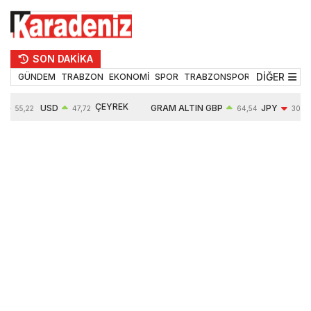
SON DAKİKA
DİĞER
GÜNDEM
TRABZON
EKONOMİ
SPOR
TRABZONSPOR
TEKNOLOJİ
ÇEYREK
USD
GRAM ALTIN
GBP
JPY
55,22
47,72
64,54
30,17
ALTIN
%
0,02%
6682,87
0,03%
-0,44%
10925,00
0,34%
2,75%