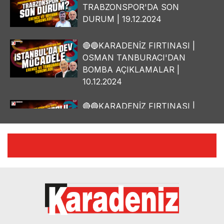
TRABZONSPOR'DA SON
DURUM | 19.12.2024
🔴🔵KARADENİZ FIRTINASI |
OSMAN TANBURACI'DAN
BOMBA AÇIKLAMALAR |
10.12.2024
🔴🔵KARADENİZ FIRTINASI |
YILMAZ VURAL'DAN BOMBA
AÇIKLAMALAR | 06.12.2024
🔴🔵KARADENİZ FIRTINASI |
CELİL HEKİMOĞLU'NDAN
BOMBA AÇIKLAMALAR |
05.12.2024