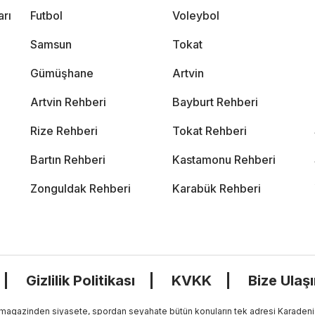
arı
Futbol
Voleybol
Samsun
Tokat
Gümüşhane
Artvin
Artvin Rehberi
Bayburt Rehberi
Rize Rehberi
Tokat Rehberi
Bartın Rehberi
Kastamonu Rehberi
Zonguldak Rehberi
Karabük Rehberi
Gizlilik Politikası
KVKK
Bize Ulaş
, magazinden siyasete, spordan seyahate bütün konuların tek adresi Karadeniz