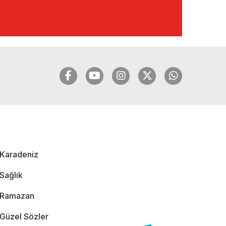
🔴🔵KARADENİZ
FIRTINASI | YILMAZ
VURAL'DAN BOMBA
AÇIKLAMALAR |
06.12.2024
🔴🔵KARADENİZ
FIRTINASI | CELİL
HEKİMOĞLU'NDAN
BOMBA
AÇIKLAMALAR |
Karadeniz
05.12.2024
Sağlık
Ramazan
Güzel Sözler