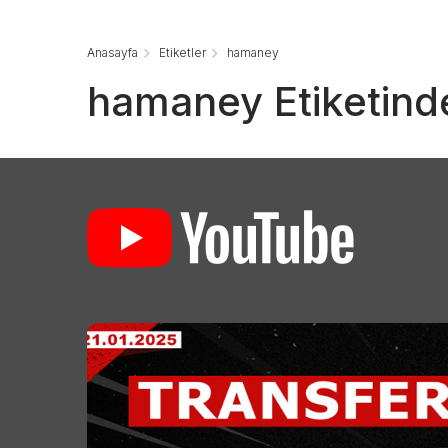
Anasayfa
Etiketler
hamaney
hamaney Etiketinde