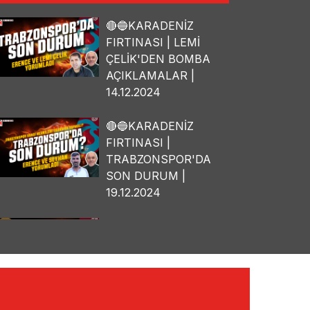
🔴🔵KARADENİZ
FIRTINASI | LEMİ
ÇELİK'DEN BOMBA
AÇIKLAMALAR |
14.12.2024
🔴🔵KARADENİZ
FIRTINASI |
TRABZONSPOR'DA
SON DURUM |
19.12.2024
🔴🔵KARADENİZ
FIRTINASI | OSMAN
TANBURACI'DAN
BOMBA
AÇIKLAMALAR |
10.12.2024