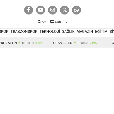
Ara
Canlı TV
SPOR
TRABZONSPOR
TEKNOLOJİ
SAĞLIK
MAGAZİN
EĞİTİM
Sİ
K ALTIN
GRAM ALTIN
GBP
10903,00
2,54%
6660,55
2,59%