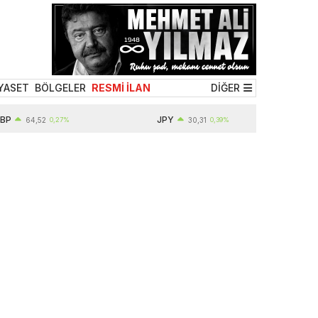
YASET
BÖLGELER
RESMİ İLAN
DİĞER
JPY
64,52
0,27%
30,31
0,39%