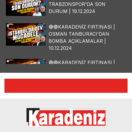
TRABZONSPOR'DA SON
DURUM | 19.12.2024
🔴🔵KARADENİZ FIRTINASI |
OSMAN TANBURACI'DAN
BOMBA AÇIKLAMALAR |
10.12.2024
🔴🔵KARADENİZ FIRTINASI |
YILMAZ VURAL'DAN BOMBA
AÇIKLAMALAR | 06.12.2024
🔴🔵KARADENİZ FIRTINASI |
CELİL HEKİMOĞLU'NDAN
BOMBA AÇIKLAMALAR |
05.12.2024