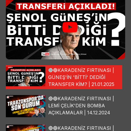
🔴🔵KARADENİZ FIRTINASI |
GÜNEŞ'İN 'BİTTİ' DEDİĞİ
TRANSFER KİM? | 21.01.2025
🔴🔵KARADENİZ FIRTINASI |
LEMİ ÇELİK'DEN BOMBA
AÇIKLAMALAR | 14.12.2024
🔴🔵KARADENİZ FIRTINASI |