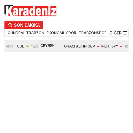
SON DAKİKA
DİĞER
GÜNDEM
TRABZON
EKONOMİ
SPOR
TRABZONSPOR
TEKNOLOJİ
ÇEYREK
USD
GRAM ALTIN
GBP
JPY
55,17
47,72
64,51
30,20
ALTIN
%
0,01%
6652,52
-0,03%
-0,36%
10891,00
-0,12%
2,43%