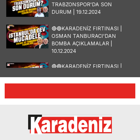
TRABZONSPOR'DA SON
DURUM | 19.12.2024
🔴🔵KARADENİZ FIRTINASI |
OSMAN TANBURACI'DAN
BOMBA AÇIKLAMALAR |
10.12.2024
🔴🔵KARADENİZ FIRTINASI |
YILMAZ VURAL'DAN BOMBA
AÇIKLAMALAR | 06.12.2024
🔴🔵KARADENİZ FIRTINASI |
CELİL HEKİMOĞLU'NDAN
BOMBA AÇIKLAMALAR |
05.12.2024