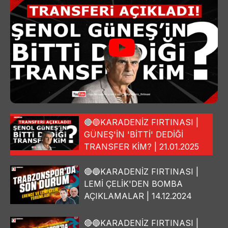
🔴🔵KARADENİZ FIRTINASI |
GÜNEŞ'İN 'BİTTİ' DEDİĞİ
TRANSFER KİM? | 21.01.2025
🔴🔵KARADENİZ FIRTINASI |
LEMİ ÇELİK'DEN BOMBA
AÇIKLAMALAR | 14.12.2024
🔴🔵KARADENİZ FIRTINASI |