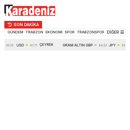
SON DAKİKA
DİĞER
GÜNDEM
TRABZON
EKONOMİ
SPOR
TRABZONSPOR
TEKNOLOJİ
ÇEYREK
USD
GRAM ALTIN
GBP
JPY
55,19
47,71
64,52
30,31
ALTIN
%
0,18%
6660,55
0,27%
0,39%
10903,00
2,59%
2,54%