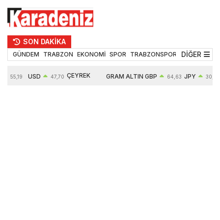
SON DAKİKA
DİĞER
GÜNDEM
TRABZON
EKONOMİ
SPOR
TRABZONSPOR
TEKNOLOJİ
ÇEYREK
USD
GRAM ALTIN
GBP
JPY
55,19
47,70
64,63
30,40
ALTIN
%
0,15%
6663,64
0,44%
0,70%
10914,00
2,63%
2,64%