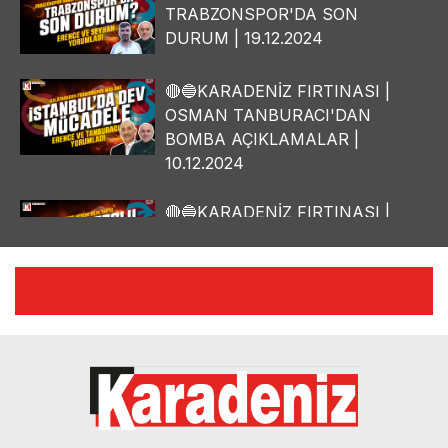
TRABZONSPOR'DA SON
DURUM | 19.12.2024
🔴🔵KARADENİZ FIRTINASI |
OSMAN TANBURACI'DAN
BOMBA AÇIKLAMALAR |
10.12.2024
🔴🔵KARADENİZ FIRTINASI |
YILMAZ VURAL'DAN BOMBA
AÇIKLAMALAR | 06.12.2024
🔴🔵KARADENİZ FIRTINASI |
CELİL HEKİMOĞLU'NDAN
BOMBA AÇIKLAMALAR |
05.12.2024