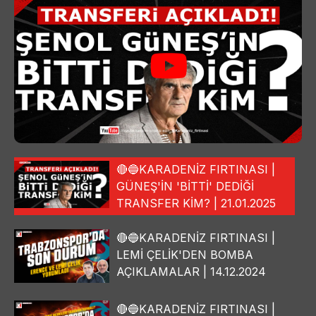
🔴🔵KARADENİZ FIRTINASI |
GÜNEŞ'İN 'BİTTİ' DEDİĞİ
TRANSFER KİM? | 21.01.2025
🔴🔵KARADENİZ FIRTINASI |
LEMİ ÇELİK'DEN BOMBA
AÇIKLAMALAR | 14.12.2024
🔴🔵KARADENİZ FIRTINASI |