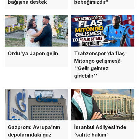
bağışına destek
bebeğimizdir"
Ordu'ya Japon gelin
Trabzonspor'da flaş
Mitongo gelişmesi!
''Gelir gelmez
gidebilir''
Gazprom: Avrupa'nın
İstanbul Adliyesi'nde
depolarındaki gaz
'sahte hakim'