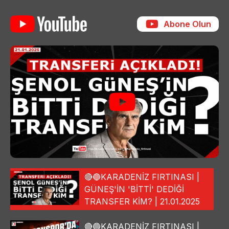
Abone Olun
🔴🔵KARADENİZ FIRTINASI |
GÜNEŞ'İN 'BİTTİ' DEDİĞİ
TRANSFER KİM? | 21.01.2025
🔴🔵KARADENİZ FIRTINASI |