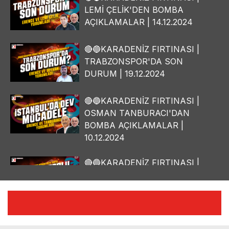
LEMİ ÇELİK'DEN BOMBA
AÇIKLAMALAR | 14.12.2024
🔴🔵KARADENİZ FIRTINASI |
TRABZONSPOR'DA SON
DURUM | 19.12.2024
🔴🔵KARADENİZ FIRTINASI |
OSMAN TANBURACI'DAN
BOMBA AÇIKLAMALAR |
10.12.2024
🔴🔵KARADENİZ FIRTINASI |
YILMAZ VURAL'DAN BOMBA
AÇIKLAMALAR | 06.12.2024
🔴🔵KARADENİZ FIRTINASI |
CELİL HEKİMOĞLU'NDAN