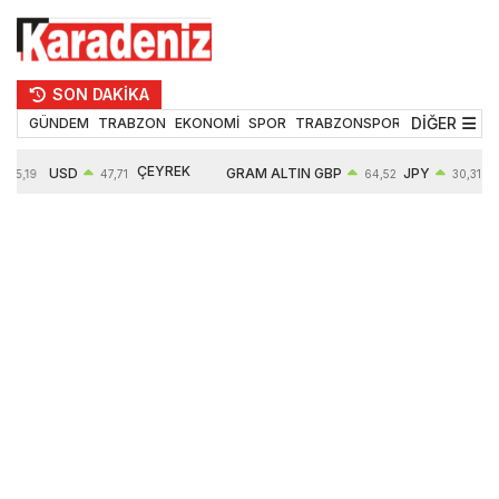
SON DAKİKA
DİĞER
GÜNDEM
TRABZON
EKONOMİ
SPOR
TRABZONSPOR
TEKNOLOJİ
ÇEYREK
USD
GRAM ALTIN
GBP
JPY
5,19
47,71
64,52
30,31
ALTIN
0,18%
6660,55
0,27%
0,39%
10903,00
2,59%
2,54%