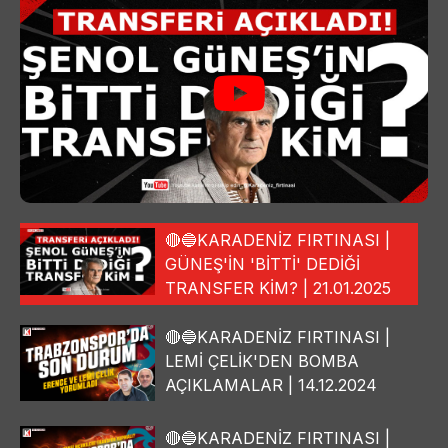
🔴🔵KARADENİZ FIRTINASI |
GÜNEŞ'İN 'BİTTİ' DEDİĞİ
TRANSFER KİM? | 21.01.2025
🔴🔵KARADENİZ FIRTINASI |
LEMİ ÇELİK'DEN BOMBA
AÇIKLAMALAR | 14.12.2024
🔴🔵KARADENİZ FIRTINASI |