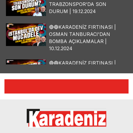
TRABZONSPOR'DA SON
DURUM | 19.12.2024
🔴🔵KARADENİZ FIRTINASI |
OSMAN TANBURACI'DAN
BOMBA AÇIKLAMALAR |
10.12.2024
🔴🔵KARADENİZ FIRTINASI |
YILMAZ VURAL'DAN BOMBA
AÇIKLAMALAR | 06.12.2024
🔴🔵KARADENİZ FIRTINASI |
CELİL HEKİMOĞLU'NDAN
BOMBA AÇIKLAMALAR |
05.12.2024