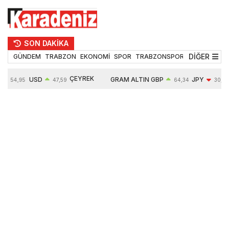
SON DAKİKA
DİĞER
GÜNDEM
TRABZON
EKONOMİ
SPOR
TRABZONSPOR
TEKNOLOJİ
ÇEYREK
USD
GRAM ALTIN
GBP
JPY
54,95
47,59
64,34
30,18
ALTIN
%
0,05%
6484,95
0,01%
-0,31%
10624,00
-0,17%
0,56%