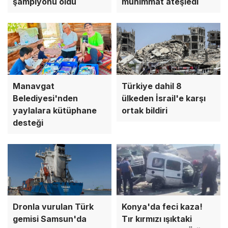
şampiyonu oldu
mühimmat ateşledi
Manavgat
Türkiye dahil 8
Belediyesi'nden
ülkeden İsrail'e karşı
yaylalara kütüphane
ortak bildiri
desteği
Dronla vurulan Türk
Konya'da feci kaza!
gemisi Samsun'da
Tır kırmızı ışıktaki