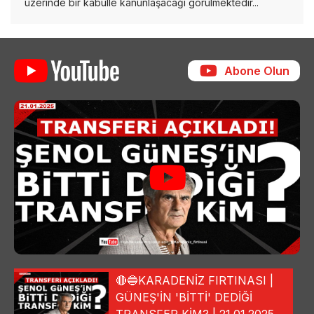
üzerinde bir kabulle kanunlaşacağı görülmektedir...
Abone Olun
🔴🔵KARADENİZ FIRTINASI |
GÜNEŞ'İN 'BİTTİ' DEDİĞİ
TRANSFER KİM? | 21.01.2025