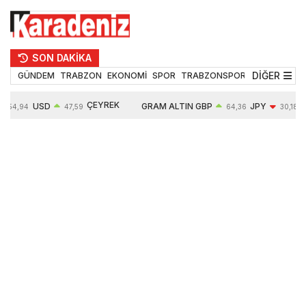
SON DAKİKA
DİĞER
GÜNDEM
TRABZON
EKONOMİ
SPOR
TRABZONSPOR
TEKNOLOJİ
ÇEYREK
USD
GRAM ALTIN
GBP
JPY
54,94
47,59
64,36
30,18
ALTIN
0,06%
6489,50
0,05%
-0,32%
10620,00
-0,10%
0,52%