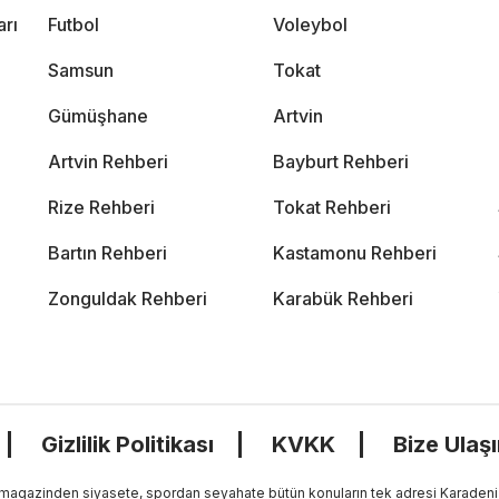
arı
Futbol
Voleybol
Samsun
Tokat
Gümüşhane
Artvin
Artvin Rehberi
Bayburt Rehberi
Rize Rehberi
Tokat Rehberi
Bartın Rehberi
Kastamonu Rehberi
Zonguldak Rehberi
Karabük Rehberi
Gizlilik Politikası
KVKK
Bize Ulaş
, magazinden siyasete, spordan seyahate bütün konuların tek adresi Karadeniz