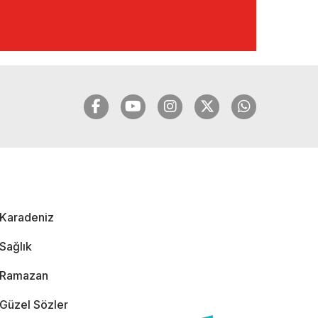
🔴🔵KARADENİZ
FIRTINASI | YILMAZ
VURAL'DAN BOMBA
AÇIKLAMALAR |
06.12.2024
🔴🔵KARADENİZ
FIRTINASI | CELİL
HEKİMOĞLU'NDAN
BOMBA
AÇIKLAMALAR |
Karadeniz
05.12.2024
Sağlık
Ramazan
Güzel Sözler