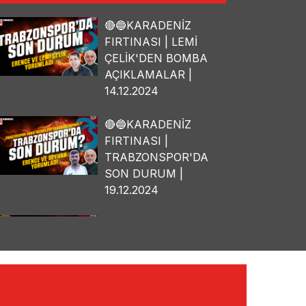
🔴🔵KARADENİZ
FIRTINASI | LEMİ
ÇELİK'DEN BOMBA
AÇIKLAMALAR |
14.12.2024
🔴🔵KARADENİZ
FIRTINASI |
TRABZONSPOR'DA
SON DURUM |
19.12.2024
🔴🔵KARADENİZ
FIRTINASI | OSMAN
TANBURACI'DAN
BOMBA
AÇIKLAMALAR |
10.12.2024