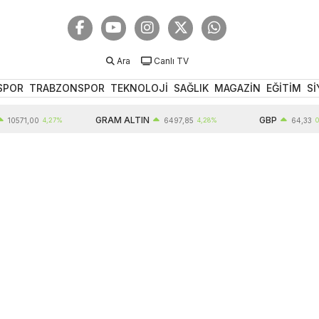
Ara
Canlı TV
SPOR
TRABZONSPOR
TEKNOLOJİ
SAĞLIK
MAGAZİN
EĞİTİM
Sİ
GRAM ALTIN
GBP
10571,00
4,27%
6497,85
4,28%
64,33
0,5