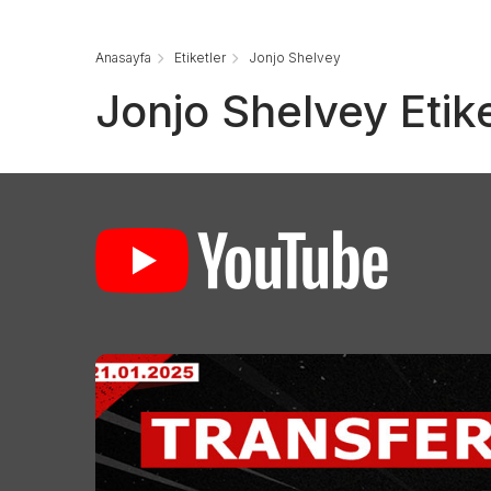
Anasayfa
Etiketler
Jonjo Shelvey
Jonjo Shelvey Etik