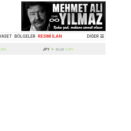
YASET
BÖLGELER
RESMİ İLAN
DİĞER
JPY
4%
30,29
0,45%