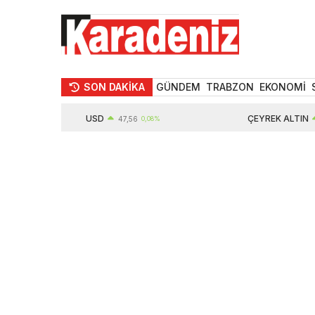
SON DAKİKA
GÜNDEM
TRABZON
EKONOMİ
USD
ÇEYREK ALTIN
47,56
0,08%