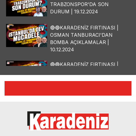
TRABZONSPOR'DA SON
DURUM | 19.12.2024
🔴🔵KARADENİZ FIRTINASI |
OSMAN TANBURACI'DAN
BOMBA AÇIKLAMALAR |
10.12.2024
🔴🔵KARADENİZ FIRTINASI |
YILMAZ VURAL'DAN BOMBA
AÇIKLAMALAR | 06.12.2024
🔴🔵KARADENİZ FIRTINASI |
CELİL HEKİMOĞLU'NDAN
BOMBA AÇIKLAMALAR |
05.12.2024