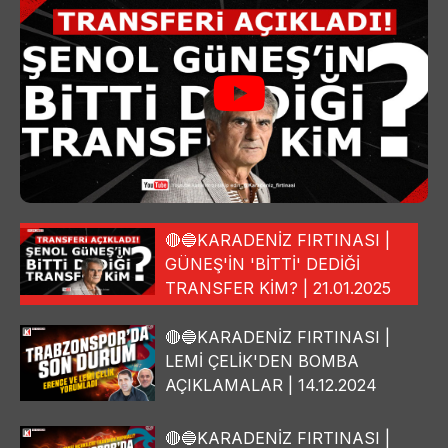
🔴🔵KARADENİZ FIRTINASI |
GÜNEŞ'İN 'BİTTİ' DEDİĞİ
TRANSFER KİM? | 21.01.2025
🔴🔵KARADENİZ FIRTINASI |
LEMİ ÇELİK'DEN BOMBA
AÇIKLAMALAR | 14.12.2024
🔴🔵KARADENİZ FIRTINASI |