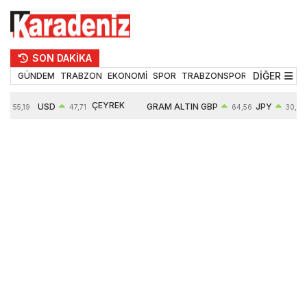
SON DAKİKA
DİĞER
GÜNDEM
TRABZON
EKONOMİ
SPOR
TRABZONSPOR
TEKNOLOJİ
ÇEYREK
USD
GRAM ALTIN
GBP
JPY
55,19
47,71
64,56
30,32
ALTIN
0,18%
6660,55
0,32%
0,45%
10910,00
2,59%
2,61%